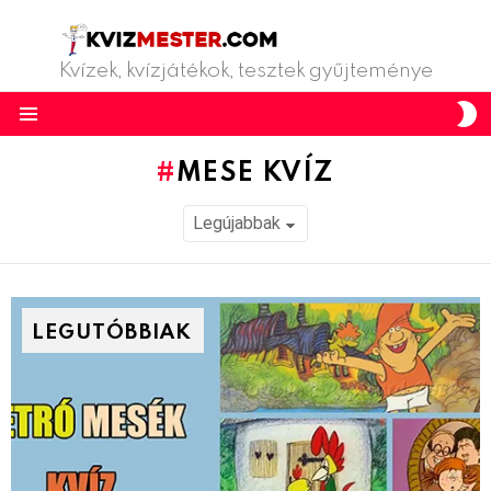
Kvízek, kvízjátékok, tesztek gyűjteménye
S
S
Menu
MESE KVÍZ
LEGUTÓBBIAK