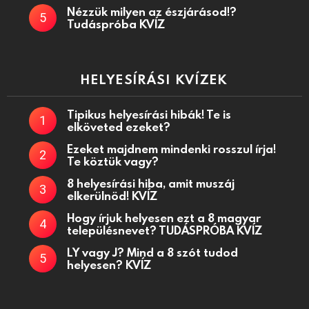
Nézzük milyen az észjárásod!?
Tudáspróba KVÍZ
HELYESÍRÁSI KVÍZEK
Tipikus helyesírási hibák! Te is
elköveted ezeket?
Ezeket majdnem mindenki rosszul írja!
Te köztük vagy?
8 helyesírási hiba, amit muszáj
elkerülnöd! KVÍZ
Hogy írjuk helyesen ezt a 8 magyar
településnevet? TUDÁSPRÓBA KVÍZ
LY vagy J? Mind a 8 szót tudod
helyesen? KVÍZ