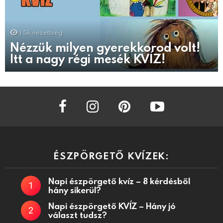
1.5k
nézettség
Nézzük milyen gyerekkorod volt!
Itt a nagy régi mesék KVÍZ!
facebook
instagram
pinterest
youtube
ÉSZPÖRGETŐ KVÍZEK:
Napi észpörgető kvíz – 8 kérdésből
hány sikerül?
Napi észpörgető KVÍZ – Hány jó
választ tudsz?