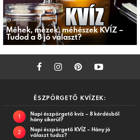
1.9k
nézettség
Méhek, mézek, méhészek KVÍZ –
Tudod a 8 jó választ?
facebook
instagram
pinterest
youtube
ÉSZPÖRGETŐ KVÍZEK:
Napi észpörgető kvíz – 8 kérdésből
hány sikerül?
Napi észpörgető KVÍZ – Hány jó
választ tudsz?