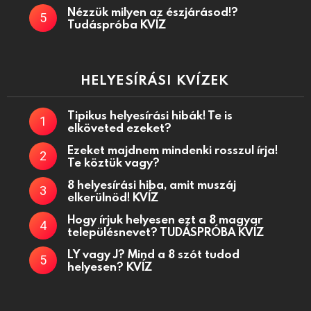
Nézzük milyen az észjárásod!?
Tudáspróba KVÍZ
HELYESÍRÁSI KVÍZEK
Tipikus helyesírási hibák! Te is
elköveted ezeket?
Ezeket majdnem mindenki rosszul írja!
Te köztük vagy?
8 helyesírási hiba, amit muszáj
elkerülnöd! KVÍZ
Hogy írjuk helyesen ezt a 8 magyar
településnevet? TUDÁSPRÓBA KVÍZ
LY vagy J? Mind a 8 szót tudod
helyesen? KVÍZ