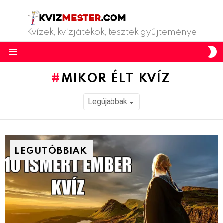
Kvízek, kvízjátékok, tesztek gyűjteménye
S
S
Menu
MIKOR ÉLT KVÍZ
LEGUTÓBBIAK