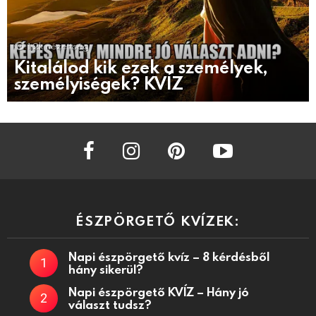
1.2k
nézettség
Kitalálod kik ezek a személyek,
személyiségek? KVÍZ
facebook
instagram
pinterest
youtube
ÉSZPÖRGETŐ KVÍZEK:
Napi észpörgető kvíz – 8 kérdésből
hány sikerül?
Napi észpörgető KVÍZ – Hány jó
választ tudsz?