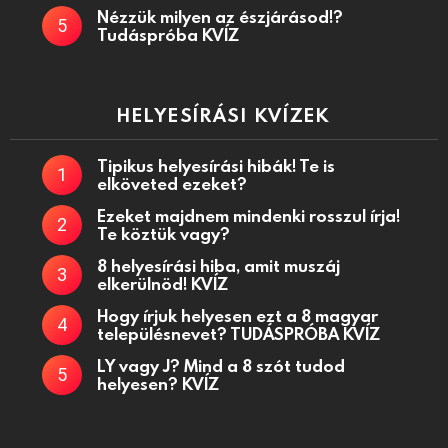
Nézzük milyen az észjárásod!?
Tudáspróba KVÍZ
HELYESÍRÁSI KVÍZEK
Tipikus helyesírási hibák! Te is
elköveted ezeket?
Ezeket majdnem mindenki rosszul írja!
Te köztük vagy?
8 helyesírási hiba, amit muszáj
elkerülnöd! KVÍZ
Hogy írjuk helyesen ezt a 8 magyar
településnevet? TUDÁSPRÓBA KVÍZ
LY vagy J? Mind a 8 szót tudod
helyesen? KVÍZ