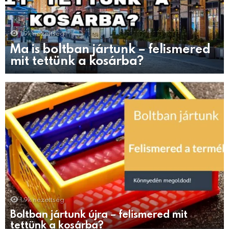
1.9k
nézettség
Ma is boltban jártunk – felismered
mit tettünk a kosárba?
1.9k
nézettség
Boltban jártunk újra – felismered mit
tettünk a kosárba?