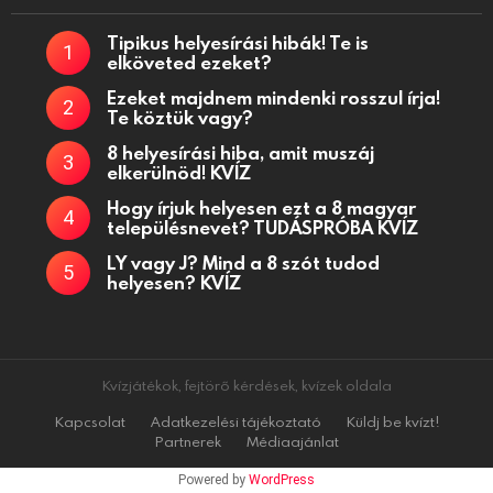
Tipikus helyesírási hibák! Te is
elköveted ezeket?
Ezeket majdnem mindenki rosszul írja!
Te köztük vagy?
8 helyesírási hiba, amit muszáj
elkerülnöd! KVÍZ
Hogy írjuk helyesen ezt a 8 magyar
településnevet? TUDÁSPRÓBA KVÍZ
LY vagy J? Mind a 8 szót tudod
helyesen? KVÍZ
Kvízjátékok, fejtörő kérdések, kvízek oldala
Kapcsolat
Adatkezelési tájékoztató
Küldj be kvízt!
Partnerek
Médiaajánlat
Powered by
WordPress