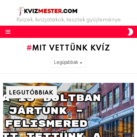
Kvízek, kvízjátékok, tesztek gyűjteménye
S
S
Menu
MIT VETTÜNK KVÍZ
LEGUTÓBBIAK