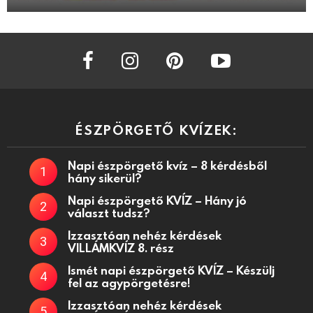
facebook
instagram
pinterest
youtube
ÉSZPÖRGETŐ KVÍZEK:
Napi észpörgető kvíz – 8 kérdésből
hány sikerül?
Napi észpörgető KVÍZ – Hány jó
választ tudsz?
Izzasztóan nehéz kérdések
VILLÁMKVÍZ 8. rész
Ismét napi észpörgető KVÍZ – Készülj
fel az agypörgetésre!
Izzasztóan nehéz kérdések