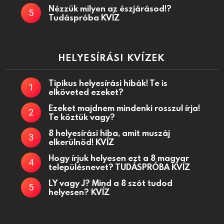
Nézzük milyen az észjárásod!?
Tudáspróba KVÍZ
HELYESÍRÁSI KVÍZEK
Tipikus helyesírási hibák! Te is
elköveted ezeket?
Ezeket majdnem mindenki rosszul írja!
Te köztük vagy?
8 helyesírási hiba, amit muszáj
elkerülnöd! KVÍZ
Hogy írjuk helyesen ezt a 8 magyar
településnevet? TUDÁSPRÓBA KVÍZ
LY vagy J? Mind a 8 szót tudod
helyesen? KVÍZ