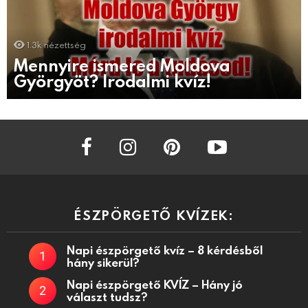
1.3k
nézettség
Mennyire ismered Moldova
Györgyöt? Irodalmi kvíz!
facebook
instagram
pinterest
youtube
ÉSZPÖRGETŐ KVÍZEK:
Napi észpörgető kvíz – 8 kérdésből
hány sikerül?
Napi észpörgető KVÍZ – Hány jó
választ tudsz?