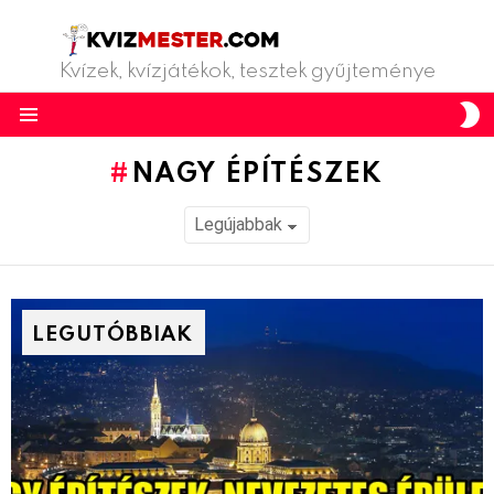
Kvízek, kvízjátékok, tesztek gyűjteménye
S
S
Menu
NAGY ÉPÍTÉSZEK
LEGUTÓBBIAK