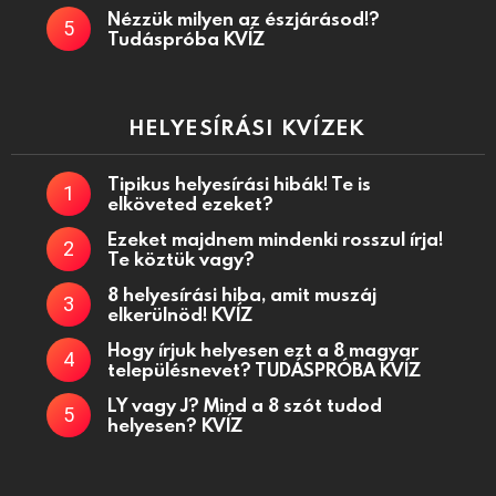
Nézzük milyen az észjárásod!?
Tudáspróba KVÍZ
HELYESÍRÁSI KVÍZEK
Tipikus helyesírási hibák! Te is
elköveted ezeket?
Ezeket majdnem mindenki rosszul írja!
Te köztük vagy?
8 helyesírási hiba, amit muszáj
elkerülnöd! KVÍZ
Hogy írjuk helyesen ezt a 8 magyar
településnevet? TUDÁSPRÓBA KVÍZ
LY vagy J? Mind a 8 szót tudod
helyesen? KVÍZ