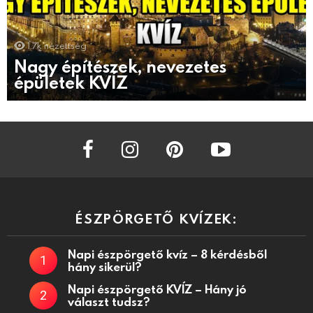
1.7k
nézettség
Nagy építészek, nevezetes
épületek KVÍZ
facebook
instagram
pinterest
youtube
ÉSZPÖRGETŐ KVÍZEK:
Napi észpörgető kvíz – 8 kérdésből
hány sikerül?
Napi észpörgető KVÍZ – Hány jó
választ tudsz?