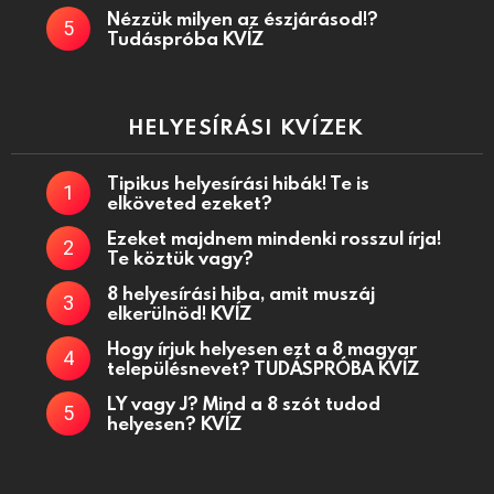
Nézzük milyen az észjárásod!?
Tudáspróba KVÍZ
HELYESÍRÁSI KVÍZEK
Tipikus helyesírási hibák! Te is
elköveted ezeket?
Ezeket majdnem mindenki rosszul írja!
Te köztük vagy?
8 helyesírási hiba, amit muszáj
elkerülnöd! KVÍZ
Hogy írjuk helyesen ezt a 8 magyar
településnevet? TUDÁSPRÓBA KVÍZ
LY vagy J? Mind a 8 szót tudod
helyesen? KVÍZ