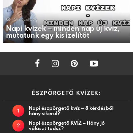
1.5k
nézettség
Napi kvízek – minden nap új kvíz,
mutatunk egy kis izelítőt
facebook
instagram
pinterest
youtube
ÉSZPÖRGETŐ KVÍZEK:
Napi észpörgető kvíz – 8 kérdésből
hány sikerül?
Napi észpörgető KVÍZ – Hány jó
választ tudsz?