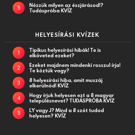
Nézzük milyen az észjárásod!?
Tudáspróba KVÍZ
HELYESÍRÁSI KVÍZEK
Tipikus helyesírási hibák! Te is
elköveted ezeket?
Ezeket majdnem mindenki rosszul írja!
Te köztük vagy?
8 helyesírási hiba, amit muszáj
elkerülnöd! KVÍZ
Hogy írjuk helyesen ezt a 8 magyar
településnevet? TUDÁSPRÓBA KVÍZ
LY vagy J? Mind a 8 szót tudod
helyesen? KVÍZ