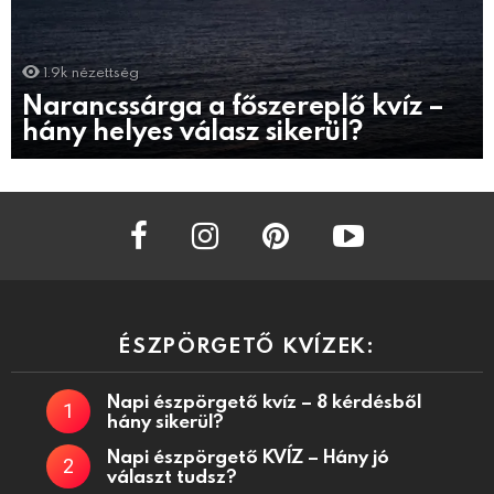
1.9k
nézettség
Narancssárga a főszereplő kvíz –
hány helyes válasz sikerül?
facebook
instagram
pinterest
youtube
ÉSZPÖRGETŐ KVÍZEK:
Napi észpörgető kvíz – 8 kérdésből
hány sikerül?
Napi észpörgető KVÍZ – Hány jó
választ tudsz?