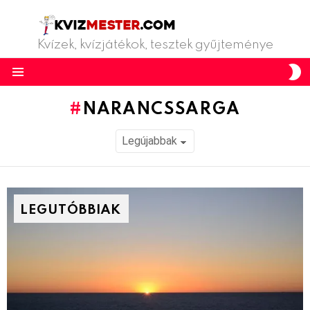
Kvízek, kvízjátékok, tesztek gyűjteménye
S
S
Menu
NARANCSSARGA
LEGUTÓBBIAK