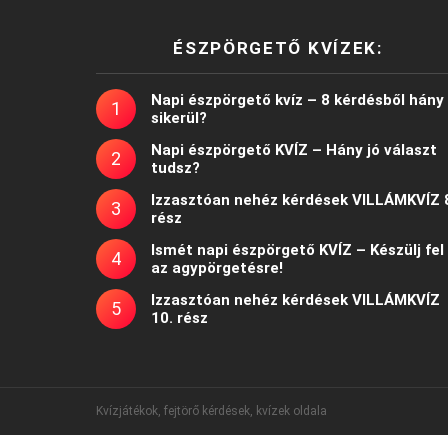
ÉSZPÖRGETŐ KVÍZEK:
Napi észpörgető kvíz – 8 kérdésből hány
sikerül?
Napi észpörgető KVÍZ – Hány jó választ
tudsz?
Izzasztóan nehéz kérdések VILLÁMKVÍZ 
rész
Ismét napi észpörgető KVÍZ – Készülj fel
az agypörgetésre!
Izzasztóan nehéz kérdések VILLÁMKVÍZ
10. rész
Kvízjátékok, fejtörő kérdések, kvízek oldala