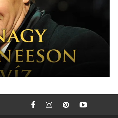
facebook
instagram
pinterest
youtube