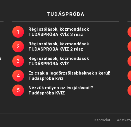
TUDÁSPRÓBA
Régi szólások, közmondások
TUDÁSPRÓBA KVÍZ 3 rész
Régi szólások, közmondások
TUDÁSPRÓBA KVÍZ 2 rész
8.
Régi szólások, közmondások
TUDÁSPRÓBA KVÍZ
Ez csak a legdörzsöltebbeknek sikerül!
Tudáspróba kvíz
Nézzük milyen az észjárásod!?
Tudáspróba KVÍZ
Kapcsolat
Adatkeze
Powered by
WordPress