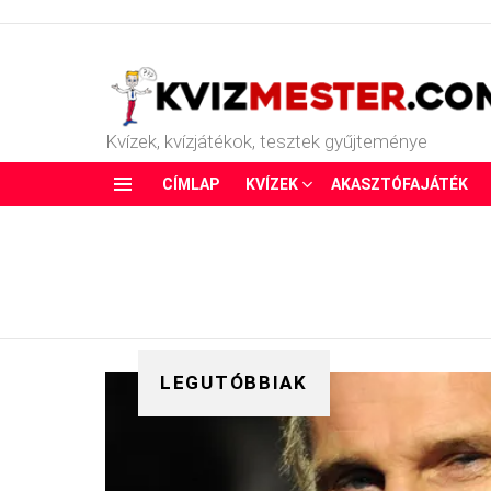
Kvízek, kvízjátékok, tesztek gyűjteménye
CÍMLAP
KVÍZEK
AKASZTÓFAJÁTÉK
Menu
LEGUTÓBBIAK