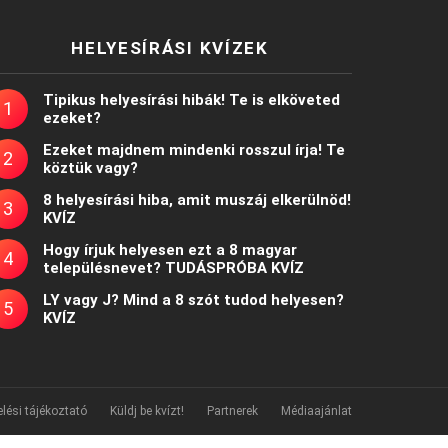
HELYESÍRÁSI KVÍZEK
Tipikus helyesírási hibák! Te is elköveted
ezeket?
Ezeket majdnem mindenki rosszul írja! Te
köztük vagy?
8 helyesírási hiba, amit muszáj elkerülnöd!
KVÍZ
Hogy írjuk helyesen ezt a 8 magyar
településnevet? TUDÁSPRÓBA KVÍZ
LY vagy J? Mind a 8 szót tudod helyesen?
KVÍZ
lési tájékoztató
Küldj be kvízt!
Partnerek
Médiaajánlat