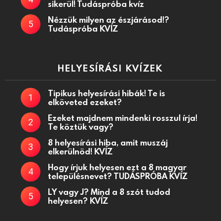
sikerül! Tudáspróba kvíz
Nézzük milyen az észjárásod!?
Tudáspróba KVÍZ
HELYESÍRÁSI KVÍZEK
Tipikus helyesírási hibák! Te is
elköveted ezeket?
Ezeket majdnem mindenki rosszul írja!
Te köztük vagy?
8 helyesírási hiba, amit muszáj
elkerülnöd! KVÍZ
Hogy írjuk helyesen ezt a 8 magyar
településnevet? TUDÁSPRÓBA KVÍZ
LY vagy J? Mind a 8 szót tudod
helyesen? KVÍZ