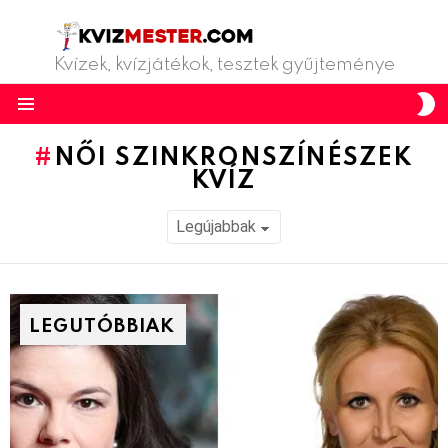
Kvízek, kvízjátékok, tesztek gyűjteménye
S
S
Menu
NŐI SZINKRONSZÍNÉSZEK
KVÍZ
LEGUTÓBBIAK