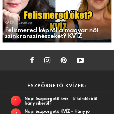
1.9k
nézettség
Felismered képről a magyar női
szinkronszínészeket? KVÍZ
facebook
instagram
pinterest
youtube
ÉSZPÖRGETŐ KVÍZEK:
Napi észpörgető kvíz – 8 kérdésből
hány sikerül?
Napi észpörgető KVÍZ – Hány jó