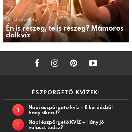
1.6k
nézettség
Én is részeg, te is részeg? Mámoros
dalkvíz
facebook
instagram
pinterest
youtube
ÉSZPÖRGETŐ KVÍZEK:
Napi észpörgető kvíz – 8 kérdésből
hány sikerül?
Napi észpörgető KVÍZ – Hány jó
választ tudsz?