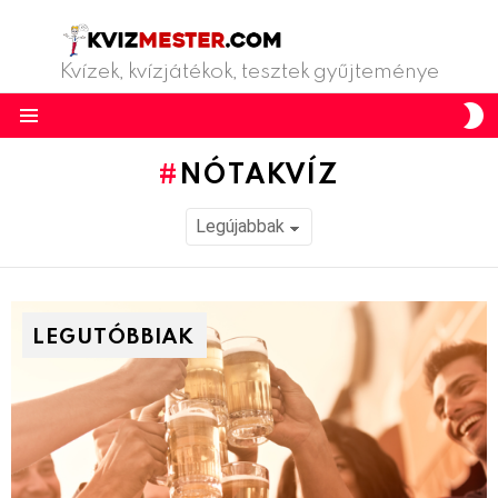
Kvízek, kvízjátékok, tesztek gyűjteménye
S
S
Menu
NÓTAKVÍZ
LEGUTÓBBIAK