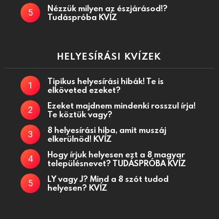
Nézzük milyen az észjárásod!?
Tudáspróba KVÍZ
HELYESÍRÁSI KVÍZEK
Tipikus helyesírási hibák! Te is
elköveted ezeket?
Ezeket majdnem mindenki rosszul írja!
Te köztük vagy?
8 helyesírási hiba, amit muszáj
elkerülnöd! KVÍZ
Hogy írjuk helyesen ezt a 8 magyar
településnevet? TUDÁSPRÓBA KVÍZ
LY vagy J? Mind a 8 szót tudod
helyesen? KVÍZ