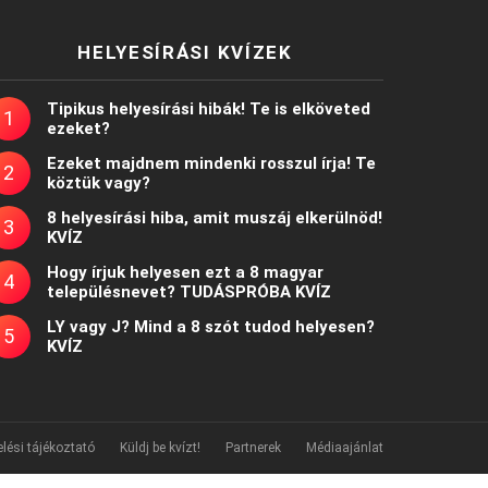
HELYESÍRÁSI KVÍZEK
Tipikus helyesírási hibák! Te is elköveted
ezeket?
Ezeket majdnem mindenki rosszul írja! Te
köztük vagy?
8 helyesírási hiba, amit muszáj elkerülnöd!
KVÍZ
Hogy írjuk helyesen ezt a 8 magyar
településnevet? TUDÁSPRÓBA KVÍZ
LY vagy J? Mind a 8 szót tudod helyesen?
KVÍZ
lési tájékoztató
Küldj be kvízt!
Partnerek
Médiaajánlat