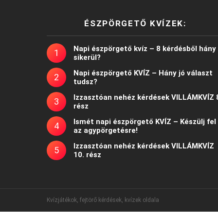
ÉSZPÖRGETŐ KVÍZEK:
Napi észpörgető kvíz – 8 kérdésből hány
sikerül?
Napi észpörgető KVÍZ – Hány jó választ
tudsz?
Izzasztóan nehéz kérdések VILLÁMKVÍZ 
rész
Ismét napi észpörgető KVÍZ – Készülj fel
az agypörgetésre!
Izzasztóan nehéz kérdések VILLÁMKVÍZ
10. rész
Kvízjátékok, fejtörő kérdések, kvízek oldala