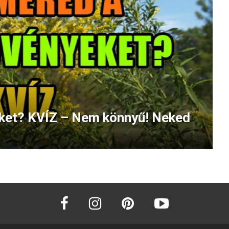
ket? KVÍZ – Nem könnyű! Neked
facebook
instagram
pinterest
youtube