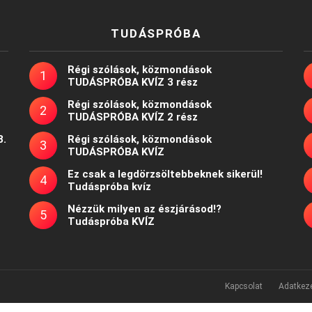
TUDÁSPRÓBA
Régi szólások, közmondások
TUDÁSPRÓBA KVÍZ 3 rész
Régi szólások, közmondások
TUDÁSPRÓBA KVÍZ 2 rész
8.
Régi szólások, közmondások
TUDÁSPRÓBA KVÍZ
Ez csak a legdörzsöltebbeknek sikerül!
Tudáspróba kvíz
Nézzük milyen az észjárásod!?
Tudáspróba KVÍZ
Kapcsolat
Adatkeze
Powered by
WordPress