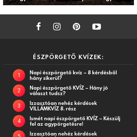
facebook
instagram
pinterest
youtube
ÉSZPÖRGETŐ KVÍZEK:
Napi észpörgető kvíz – 8 kérdésből
hány sikerül?
Napi észpörgető KVÍZ – Hány jó
választ tudsz?
Izzasztóan nehéz kérdések
VILLÁMKVÍZ 8. rész
Ismét napi észpörgető KVÍZ – Készülj
fel az agypörgetésre!
Izzasztóan nehéz kérdések