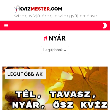
Kvízek, kvízjátékok, tesztek gyűjteménye
S
S
Menu
NYÁR
LEGUTÓBBIAK