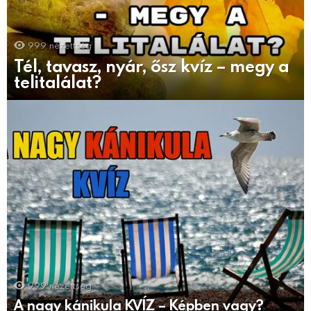
999
nézettség
Tél, tavasz, nyár, ősz kvíz – megy a
telitalálat?
999
nézettség
A nagy kánikula KVÍZ – Képben vagy?