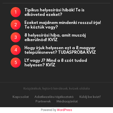
Tipikus helyesírási hibák! Te is
elköveted ezeket?
Ezeket majdnem mindenki rosszul írja!
Te köztük vagy?
8 helyesírási hiba, amit muszáj
elkerülnöd! KVÍZ
Hogy írjuk helyesen ezt a 8 magyar
településnevet? TUDÁSPRÓBA KVÍZ
LY vagy J? Mind a 8 szót tudod
helyesen? KVÍZ
Kvízjátékok, fejtörő kérdések, kvízek oldala
Kapcsolat
Adatkezelési tájékoztató
Küldj be kvízt!
Partnerek
Médiaajánlat
Powered by
WordPress