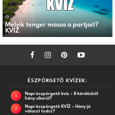
1.7k
nézettség
Melyik tenger mossa a partjait?
KVÍZ
facebook
instagram
pinterest
youtube
ÉSZPÖRGETŐ KVÍZEK:
Napi észpörgető kvíz – 8 kérdésből
hány sikerül?
Napi észpörgető KVÍZ – Hány jó
választ tudsz?