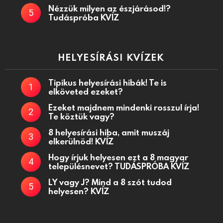
Nézzük milyen az észjárásod!?
Tudáspróba KVÍZ
HELYESÍRÁSI KVÍZEK
Tipikus helyesírási hibák! Te is
elköveted ezeket?
Ezeket majdnem mindenki rosszul írja!
Te köztük vagy?
8 helyesírási hiba, amit muszáj
elkerülnöd! KVÍZ
Hogy írjuk helyesen ezt a 8 magyar
településnevet? TUDÁSPRÓBA KVÍZ
LY vagy J? Mind a 8 szót tudod
helyesen? KVÍZ