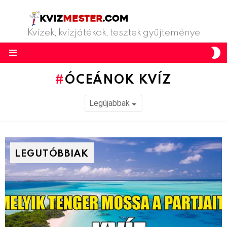
Kvízek, kvízjátékok, tesztek gyűjteménye
S
S
Menu
ÓCEÁNOK KVÍZ
LEGUTÓBBIAK