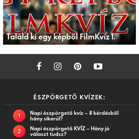
1.7k
nézettség
Találd ki egy képből FilmKvíz 1.
facebook
instagram
pinterest
youtube
ÉSZPÖRGETŐ KVÍZEK:
Napi észpörgető kvíz – 8 kérdésből
hány sikerül?
Napi észpörgető KVÍZ – Hány jó
választ tudsz?