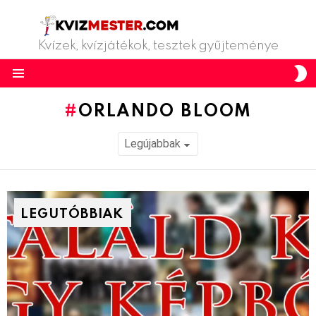
Kvízek, kvízjátékok, tesztek gyűjteménye
S
S
Menu
ORLANDO BLOOM
LEGUTÓBBIAK