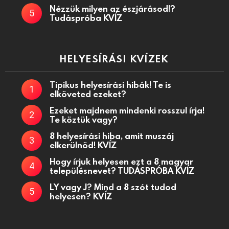
Nézzük milyen az észjárásod!?
Tudáspróba KVÍZ
HELYESÍRÁSI KVÍZEK
Tipikus helyesírási hibák! Te is
elköveted ezeket?
Ezeket majdnem mindenki rosszul írja!
Te köztük vagy?
8 helyesírási hiba, amit muszáj
elkerülnöd! KVÍZ
Hogy írjuk helyesen ezt a 8 magyar
településnevet? TUDÁSPRÓBA KVÍZ
LY vagy J? Mind a 8 szót tudod
helyesen? KVÍZ