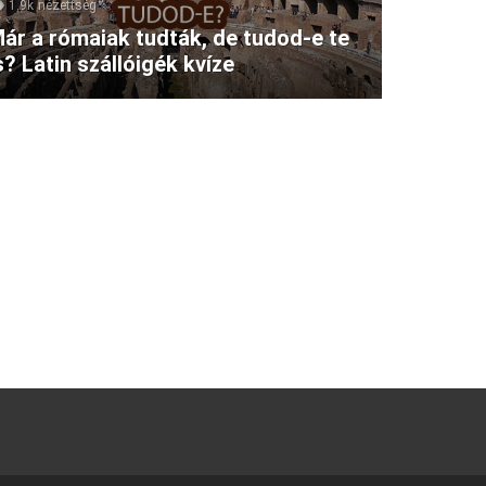
1.9k
nézettség
ár a rómaiak tudták, de tudod-e te
s? Latin szállóigék kvíze