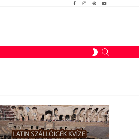
facebook
instagram
pinterest
youtube
SWITCH
SEARCH
SKIN