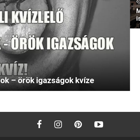
M
i
ások – örök igazságok kvíze
facebook
instagram
pinterest
youtube