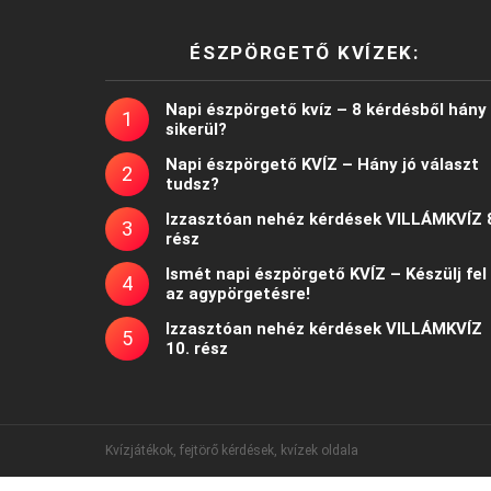
ÉSZPÖRGETŐ KVÍZEK:
Napi észpörgető kvíz – 8 kérdésből hány
sikerül?
Napi észpörgető KVÍZ – Hány jó választ
tudsz?
Izzasztóan nehéz kérdések VILLÁMKVÍZ 
rész
Ismét napi észpörgető KVÍZ – Készülj fel
az agypörgetésre!
Izzasztóan nehéz kérdések VILLÁMKVÍZ
10. rész
Kvízjátékok, fejtörő kérdések, kvízek oldala