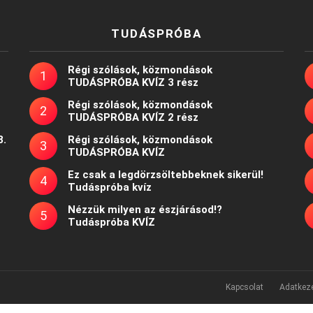
TUDÁSPRÓBA
Régi szólások, közmondások
TUDÁSPRÓBA KVÍZ 3 rész
Régi szólások, közmondások
TUDÁSPRÓBA KVÍZ 2 rész
8.
Régi szólások, közmondások
TUDÁSPRÓBA KVÍZ
Ez csak a legdörzsöltebbeknek sikerül!
Tudáspróba kvíz
Nézzük milyen az észjárásod!?
Tudáspróba KVÍZ
Kapcsolat
Adatkeze
Powered by
WordPress