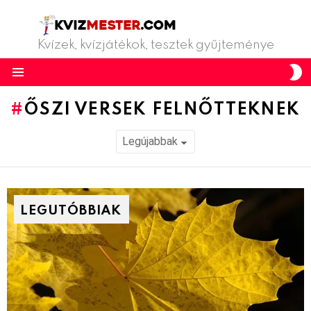
Kvízek, kvízjátékok, tesztek gyűjteménye
S
S
Menu
ŐSZI VERSEK FELNŐTTEKNEK
LEGUTÓBBIAK