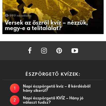
999
nézettség
Versek az őszről kvíz – nézzük,
megy-e a telitalálat?
facebook
instagram
pinterest
youtube
ÉSZPÖRGETŐ KVÍZEK:
Napi észpörgető kvíz – 8 kérdésből
hány sikerül?
Napi észpörgető KVÍZ – Hány jó
választ tudsz?