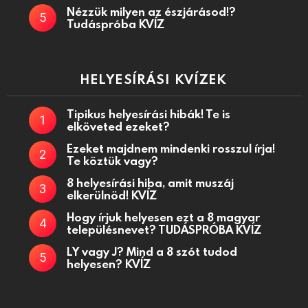
Nézzük milyen az észjárásod!?
Tudáspróba KVÍZ
HELYESÍRÁSI KVÍZEK
Tipikus helyesírási hibák! Te is
elköveted ezeket?
Ezeket majdnem mindenki rosszul írja!
Te köztük vagy?
8 helyesírási hiba, amit muszáj
elkerülnöd! KVÍZ
Hogy írjuk helyesen ezt a 8 magyar
településnevet? TUDÁSPRÓBA KVÍZ
LY vagy J? Mind a 8 szót tudod
helyesen? KVÍZ