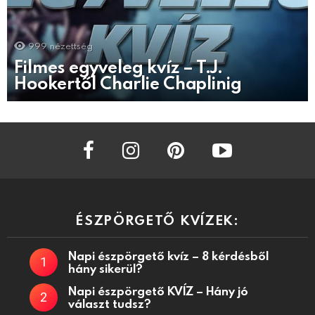
999
nézettség
Filmes egyveleg kvíz – T.J.
Hookertől Charlie Chaplinig
facebook
instagram
pinterest
youtube
ÉSZPÖRGETŐ KVÍZEK:
Napi észpörgető kvíz – 8 kérdésből
hány sikerül?
Napi észpörgető KVÍZ – Hány jó
választ tudsz?