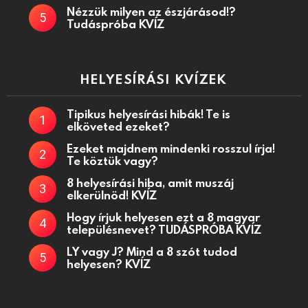
Nézzük milyen az észjárásod!?
Tudáspróba KVÍZ
HELYESÍRÁSI KVÍZEK
Tipikus helyesírási hibák! Te is
elköveted ezeket?
Ezeket majdnem mindenki rosszul írja!
Te köztük vagy?
8 helyesírási hiba, amit muszáj
elkerülnöd! KVÍZ
Hogy írjuk helyesen ezt a 8 magyar
településnevet? TUDÁSPRÓBA KVÍZ
LY vagy J? Mind a 8 szót tudod
helyesen? KVÍZ