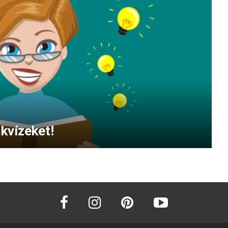
kvízeket!
facebook
instagram
pinterest
youtube