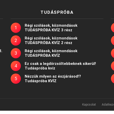
TUDÁSPRÓBA
Régi szólások, közmondások
TUDÁSPRÓBA KVÍZ 3 rész
Régi szólások, közmondások
TUDÁSPRÓBA KVÍZ 2 rész
8.
Régi szólások, közmondások
TUDÁSPRÓBA KVÍZ
Ez csak a legdörzsöltebbeknek sikerül!
Tudáspróba kvíz
Nézzük milyen az észjárásod!?
Tudáspróba KVÍZ
Kapcsolat
Adatkeze
Powered by
WordPress