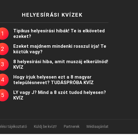
HELYESÍRÁSI KVÍZEK
Tipikus helyesírási hibák! Te is elköveted
ezeket?
Ezeket majdnem mindenki rosszul írja! Te
köztük vagy?
8 helyesírási hiba, amit muszáj elkerülnöd!
KVÍZ
Hogy írjuk helyesen ezt a 8 magyar
településnevet? TUDÁSPRÓBA KVÍZ
LY vagy J? Mind a 8 szót tudod helyesen?
KVÍZ
lési tájékoztató
Küldj be kvízt!
Partnerek
Médiaajánlat