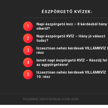
ÉSZPÖRGETŐ KVÍZEK:
Napi észpörgető kvíz – 8 kérdésből hány
sikerül?
Napi észpörgető KVÍZ – Hány jó választ
tudsz?
Izzasztóan nehéz kérdések VILLÁMKVÍZ 
rész
Ismét napi észpörgető KVÍZ – Készülj fel
az agypörgetésre!
Izzasztóan nehéz kérdések VILLÁMKVÍZ
10. rész
Kvízjátékok, fejtörő kérdések, kvízek oldala