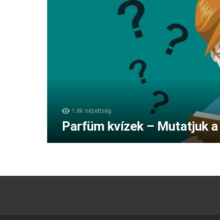
1.8k
nézettség
Parfüm kvízek – Mutatjuk a 