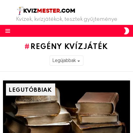
Kvízek, kvízjátékok, tesztek gyűjteménye
S
S
Menu
REGÉNY KVÍZJÁTÉK
LEGUTÓBBIAK