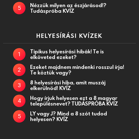
Nézzük milyen az észjárásod!?
Tudáspróba KVÍZ
HELYESÍRÁSI KVÍZEK
Tipikus helyesírási hibák! Te is
elköveted ezeket?
Ezeket majdnem mindenki rosszul írja!
Te köztük vagy?
8 helyesírási hiba, amit muszáj
elkerülnöd! KVÍZ
Hogy írjuk helyesen ezt a 8 magyar
településnevet? TUDÁSPRÓBA KVÍZ
LY vagy J? Mind a 8 szót tudod
helyesen? KVÍZ