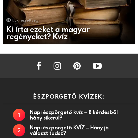
1.3k
nézettség
Ki írta ezeket a magyar
regényeket? Kvíz
facebook
instagram
pinterest
youtube
ÉSZPÖRGETŐ KVÍZEK:
Napi észpörgető kvíz – 8 kérdésből
hány sikerül?
Napi észpörgető KVÍZ – Hány jó
választ tudsz?