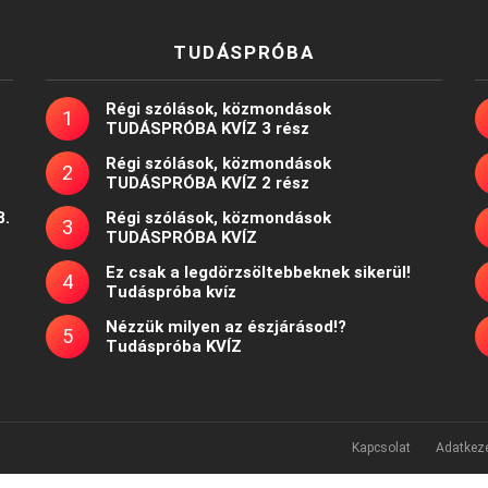
TUDÁSPRÓBA
Régi szólások, közmondások
TUDÁSPRÓBA KVÍZ 3 rész
Régi szólások, közmondások
TUDÁSPRÓBA KVÍZ 2 rész
8.
Régi szólások, közmondások
TUDÁSPRÓBA KVÍZ
Ez csak a legdörzsöltebbeknek sikerül!
Tudáspróba kvíz
Nézzük milyen az észjárásod!?
Tudáspróba KVÍZ
Kapcsolat
Adatkeze
Powered by
WordPress