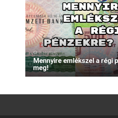
2k
nézettség
Mennyire emlékszel a régi 
meg!