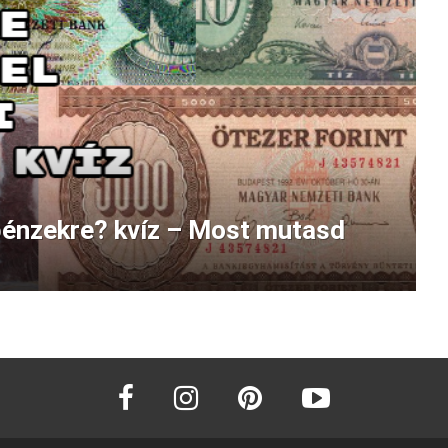
pénzekre? kvíz – Most mutasd
facebook
instagram
pinterest
youtube