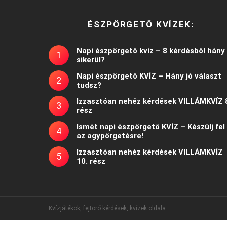
ÉSZPÖRGETŐ KVÍZEK:
Napi észpörgető kvíz – 8 kérdésből hány
sikerül?
Napi észpörgető KVÍZ – Hány jó választ
tudsz?
Izzasztóan nehéz kérdések VILLÁMKVÍZ 
rész
Ismét napi észpörgető KVÍZ – Készülj fel
az agypörgetésre!
Izzasztóan nehéz kérdések VILLÁMKVÍZ
10. rész
Kvízjátékok, fejtörő kérdések, kvízek oldala