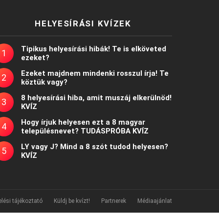
HELYESÍRÁSI KVÍZEK
Tipikus helyesírási hibák! Te is elköveted
ezeket?
Ezeket majdnem mindenki rosszul írja! Te
köztük vagy?
8 helyesírási hiba, amit muszáj elkerülnöd!
KVÍZ
Hogy írjuk helyesen ezt a 8 magyar
településnevet? TUDÁSPRÓBA KVÍZ
LY vagy J? Mind a 8 szót tudod helyesen?
KVÍZ
lési tájékoztató
Küldj be kvízt!
Partnerek
Médiaajánlat