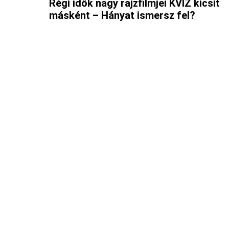
Régi idők nagy rajzfilmjei KVÍZ kicsit
másként – Hányat ismersz fel?