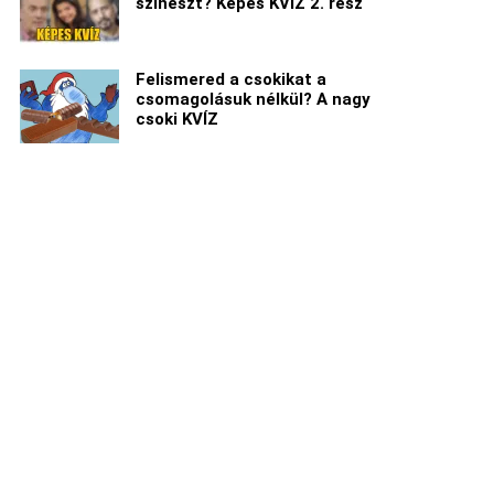
színészt? Képes KVÍZ 2. rész
Felismered a csokikat a
csomagolásuk nélkül? A nagy
csoki KVÍZ