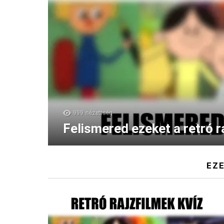
999
nézettség
Felismered ezeket a retró r
EZE