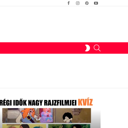
facebook
instagram
pinterest
youtube
SWITCH
SEARCH
SKIN