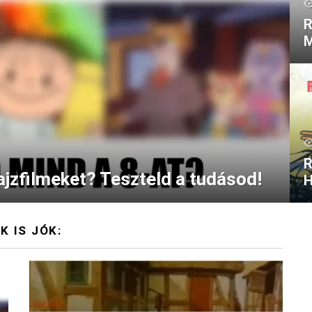
R
M
R
ajzfilmeket? Teszteld a tudásod!
H
K IS JÓK: