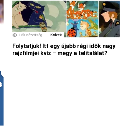
1.6k
nézettség
Kvízek
Folytatjuk! Itt egy újabb régi idők nagy
rajzfilmjei kvíz – megy a telitalálat?