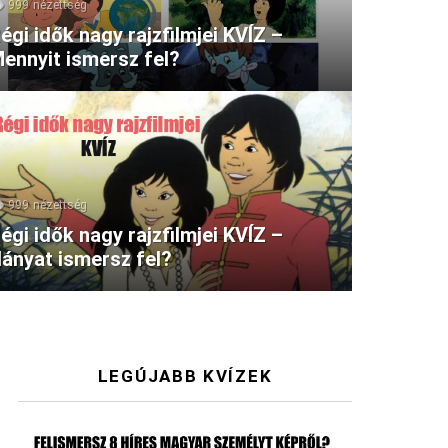
999
nézettség
égi idők nagy rajzfilmjei KVÍZ –
ennyit ismersz fel?
999
nézettség
égi idők nagy rajzfilmjei KVÍZ –
ányat ismersz fel?
LEGÚJABB KVÍZEK