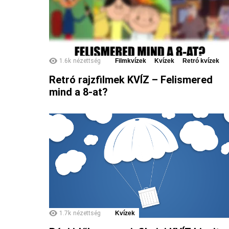
1.6k
nézettség
Filmkvízek
Kvízek
Retró kvízek
Retró rajzfilmek KVÍZ – Felismered
mind a 8-at?
1.7k
nézettség
Kvízek