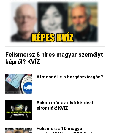
Felismersz 8 híres magyar személyt
képről? KVÍZ
Átmennél-e a horgászvizsgán?
Sokan már az első kérdést
elrontják! KVÍZ
Felismersz 10 magyar