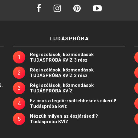
facebook
instagram
pinterest
youtube
TUDÁSPRÓBA
Régi szólások, közmondások
TUDÁSPRÓBA KVÍZ 3 rész
Régi szólások, közmondások
TUDÁSPRÓBA KVÍZ 2 rész
8.
Régi szólások, közmondások
TUDÁSPRÓBA KVÍZ
Ez csak a legdörzsöltebbeknek sikerül!
Tudáspróba kvíz
Nézzük milyen az észjárásod!?
Tudáspróba KVÍZ