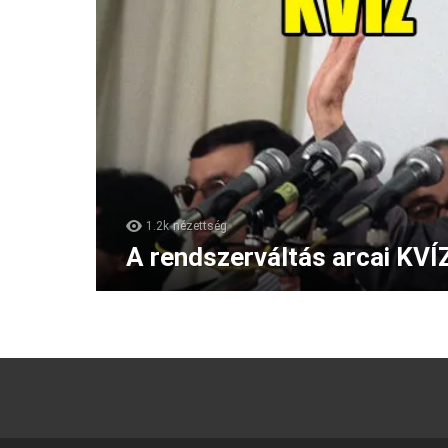
1.2k
nézettség
A rendszerváltás arcai KVÍ