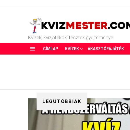
Kvízek, kvízjátékok, tesztek gyűjteménye
CÍMLAP
KVÍZEK
AKASZTÓFAJÁTÉK
Menu
LEGUTÓBBIAK