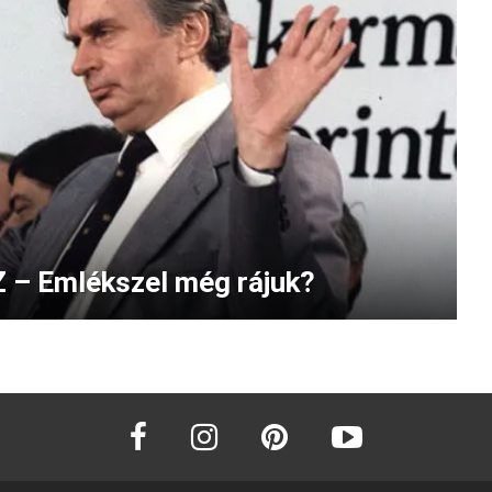
Z – Emlékszel még rájuk?
facebook
instagram
pinterest
youtube