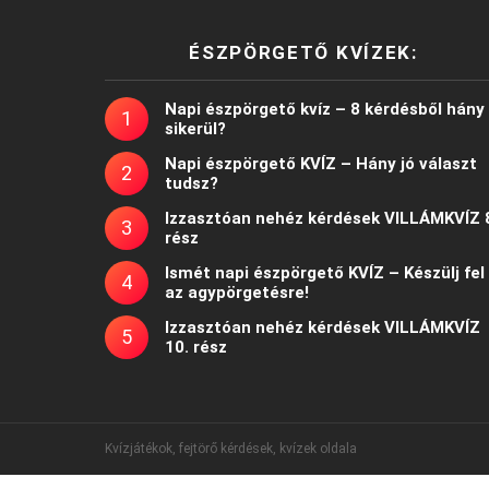
ÉSZPÖRGETŐ KVÍZEK:
Napi észpörgető kvíz – 8 kérdésből hány
sikerül?
Napi észpörgető KVÍZ – Hány jó választ
tudsz?
Izzasztóan nehéz kérdések VILLÁMKVÍZ 
rész
Ismét napi észpörgető KVÍZ – Készülj fel
az agypörgetésre!
Izzasztóan nehéz kérdések VILLÁMKVÍZ
10. rész
Kvízjátékok, fejtörő kérdések, kvízek oldala