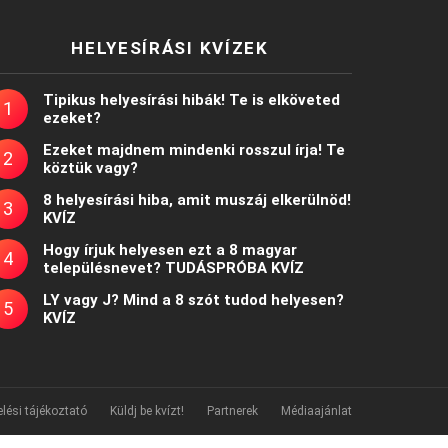
HELYESÍRÁSI KVÍZEK
Tipikus helyesírási hibák! Te is elköveted
ezeket?
Ezeket majdnem mindenki rosszul írja! Te
köztük vagy?
8 helyesírási hiba, amit muszáj elkerülnöd!
KVÍZ
Hogy írjuk helyesen ezt a 8 magyar
településnevet? TUDÁSPRÓBA KVÍZ
LY vagy J? Mind a 8 szót tudod helyesen?
KVÍZ
lési tájékoztató
Küldj be kvízt!
Partnerek
Médiaajánlat