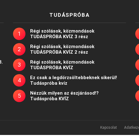
TUDÁSPRÓBA
Régi szólások, közmondások
TUDÁSPRÓBA KVÍZ 3 rész
Régi szólások, közmondások
TUDÁSPRÓBA KVÍZ 2 rész
8.
Régi szólások, közmondások
TUDÁSPRÓBA KVÍZ
Ez csak a legdörzsöltebbeknek sikerül!
Tudáspróba kvíz
Nézzük milyen az észjárásod!?
Tudáspróba KVÍZ
Kapcsolat
Adatkeze
Powered by
WordPress