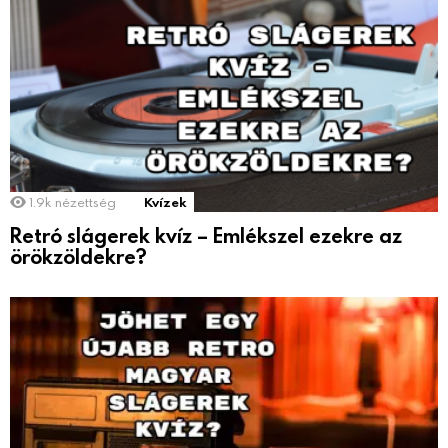
1.9k
nézettség
Kvízek
Retró slágerek kvíz – Emlékszel ezekre az
örökzöldekre?