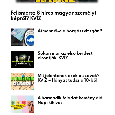
Felismersz 8 híres magyar személyt
képről? KVÍZ
Átmennél-e a horgászvizsgán?
Sokan már az első kérdést
elrontják! KVÍZ
Mit jelentenek ezek a szavak?
KVÍZ – Hányat tudsz a 10-ből
A harmadik feladat kemény dió!
Napi kihívás