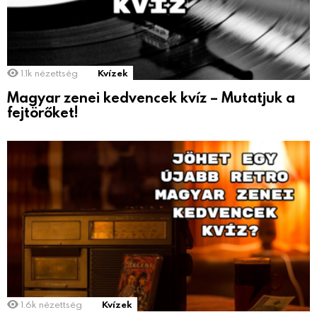
1.1k
nézettség
Kvízek
Magyar zenei kedvencek kvíz – Mutatjuk a
fejtörőket!
1.6k
nézettség
Kvízek