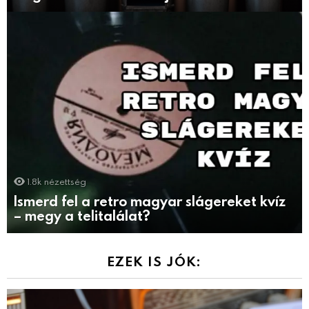
1.8k
nézettség
Ismerd fel a retro magyar slágereket kvíz
– megy a telitalálat?
EZEK IS JÓK: