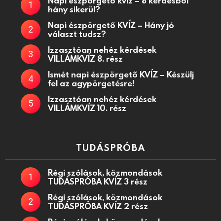
Napi észpörgető kvíz – 8 kérdésből
hány sikerül?
Napi észpörgető KVÍZ – Hány jó
választ tudsz?
Izzasztóan nehéz kérdések
VILLÁMKVÍZ 8. rész
Ismét napi észpörgető KVÍZ – Készülj
fel az agypörgetésre!
Izzasztóan nehéz kérdések
VILLÁMKVÍZ 10. rész
TUDÁSPRÓBA
Régi szólások, közmondások
TUDÁSPRÓBA KVÍZ 3 rész
Régi szólások, közmondások
TUDÁSPRÓBA KVÍZ 2 rész