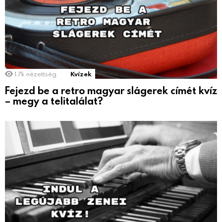
1.7k
nézettség
Kvízek
Fejezd be a retro magyar slágerek címét kvíz
– megy a telitalálat?