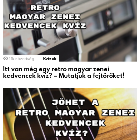
1.1k
nézettség
Kvízek
Itt van még egy retro magyar zenei
kedvencek kvíz? – Mutatjuk a fejtörőket!