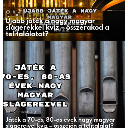
1.1k
nézettség
Újabb játék a nagy magyar
slágerekkel kvíz – összerakod a
telitalálatot?
1.9k
nézettség
Játék a 70-es, 80-as évek nagy magyar
slágereivel kvíz – összejön a telitalálat?