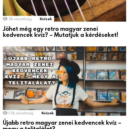
2k
nézettség
Kvízek
Jöhet még egy retro magyar zenei
kedvencek kvíz? – Mutatjuk a kérdéseket!
1.5k
nézettség
Kvízek
Újabb retro magyar zenei kedvencek kvíz –
megy a telitalálat?