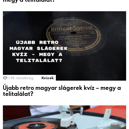
1.9k
nézettség
Kvízek
Újabb retro magyar slágerek kvíz – megy a
telitalálat?