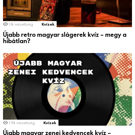
1.1k
nézettség
Kvízek
Újabb retro magyar slágerek kvíz – megy a
hibátlan?
1.9k
nézettség
Kvízek
Újabb magyar zenei kedvencek kvíz –