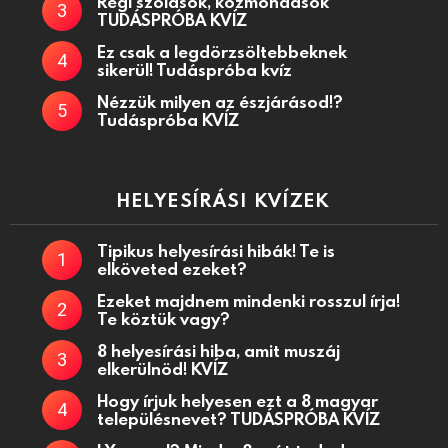
Régi szólások, közmondások
TUDÁSPRÓBA KVÍZ
Ez csak a legdörzsöltebbeknek
sikerül! Tudáspróba kvíz
Nézzük milyen az észjárásod!?
Tudáspróba KVÍZ
HELYESÍRÁSI KVÍZEK
Tipikus helyesírási hibák! Te is
elköveted ezeket?
Ezeket majdnem mindenki rosszul írja!
Te köztük vagy?
8 helyesírási hiba, amit muszáj
elkerülnöd! KVÍZ
Hogy írjuk helyesen ezt a 8 magyar
településnevet? TUDÁSPRÓBA KVÍZ