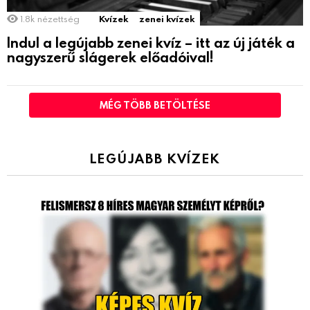
1.8k
nézettség
Kvízek
zenei kvízek
Indul a legújabb zenei kvíz – itt az új játék a
nagyszerű slágerek előadóival!
MÉG TÖBB BETÖLTÉSE
LEGÚJABB KVÍZEK