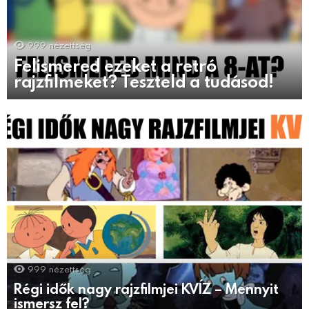
999
nézettség
Felismered ezeket a retró
rajzfilmeket? Teszteld a tudásod!
999
nézettség
Régi idők nagy rajzfilmjei KVÍZ – Mennyit
ismersz fel?