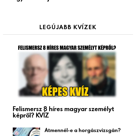
LEGÚJABB KVÍZEK
Felismersz 8 híres magyar személyt
képről? KVÍZ
Átmennél-e a horgászvizsgán?