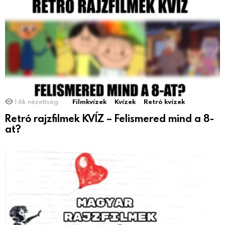
1.6k
nézettség
Filmkvízek
Kvízek
Retró kvízek
Retró rajzfilmek KVÍZ – Felismered mind a 8-
at?