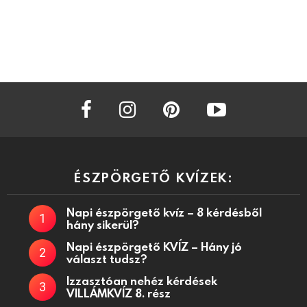
facebook
instagram
pinterest
youtube
ÉSZPÖRGETŐ KVÍZEK:
Napi észpörgető kvíz – 8 kérdésből
hány sikerül?
Napi észpörgető KVÍZ – Hány jó
választ tudsz?
Izzasztóan nehéz kérdések
VILLÁMKVÍZ 8. rész