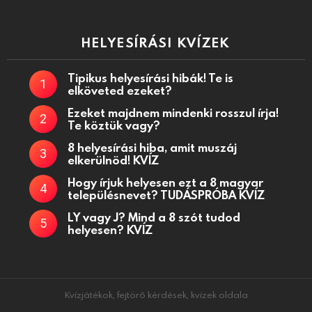
HELYESÍRÁSI KVÍZEK
Tipikus helyesírási hibák! Te is
elköveted ezeket?
Ezeket majdnem mindenki rosszul írja!
Te köztük vagy?
8 helyesírási hiba, amit muszáj
elkerülnöd! KVÍZ
Hogy írjuk helyesen ezt a 8 magyar
településnevet? TUDÁSPRÓBA KVÍZ
LY vagy J? Mind a 8 szót tudod
helyesen? KVÍZ
Kvízjátékok, fejtörő kérdések, kvízek oldala