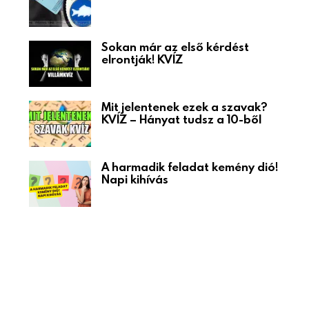
Sokan már az első kérdést
elrontják! KVÍZ
Mit jelentenek ezek a szavak?
KVÍZ – Hányat tudsz a 10-ből
A harmadik feladat kemény dió!
Napi kihívás