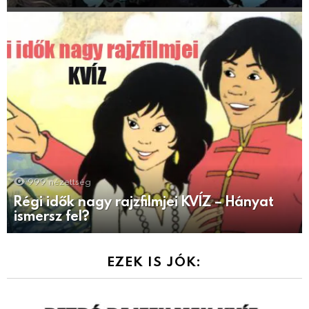
999
nézettség
Régi idők nagy rajzfilmjei KVÍZ – Hányat
ismersz fel?
EZEK IS JÓK: