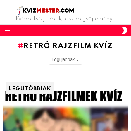
Kvízek, kvízjátékok, tesztek gyűjteménye
S
S
Menu
RETRÓ RAJZFILM KVÍZ
LEGUTÓBBIAK