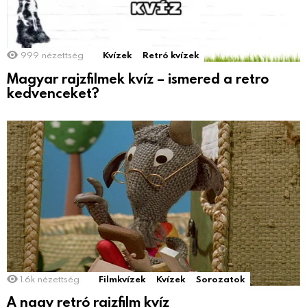
999
nézettség
Kvízek
Retró kvízek
Magyar rajzfilmek kvíz – ismered a retro
kedvenceket?
1.6k
nézettség
Filmkvízek
Kvízek
Sorozatok
A nagy retró rajzfilm kvíz