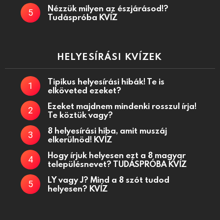
Nézzük milyen az észjárásod!?
Tudáspróba KVÍZ
HELYESÍRÁSI KVÍZEK
Tipikus helyesírási hibák! Te is
elköveted ezeket?
Ezeket majdnem mindenki rosszul írja!
Te köztük vagy?
8 helyesírási hiba, amit muszáj
elkerülnöd! KVÍZ
Hogy írjuk helyesen ezt a 8 magyar
településnevet? TUDÁSPRÓBA KVÍZ
LY vagy J? Mind a 8 szót tudod
helyesen? KVÍZ