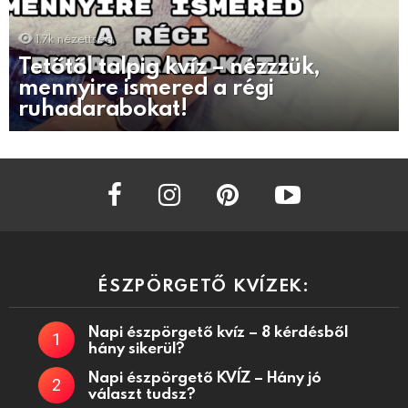
1.7k
nézettség
Tetőtől talpig kvíz – nézzzük,
mennyire ismered a régi
ruhadarabokat!
facebook
instagram
pinterest
youtube
ÉSZPÖRGETŐ KVÍZEK:
Napi észpörgető kvíz – 8 kérdésből
hány sikerül?
Napi észpörgető KVÍZ – Hány jó
választ tudsz?