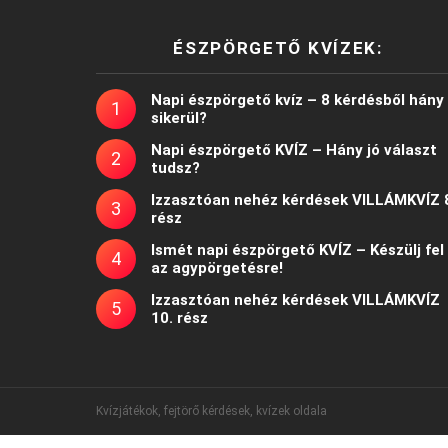
ÉSZPÖRGETŐ KVÍZEK:
Napi észpörgető kvíz – 8 kérdésből hány
sikerül?
Napi észpörgető KVÍZ – Hány jó választ
tudsz?
Izzasztóan nehéz kérdések VILLÁMKVÍZ 
rész
Ismét napi észpörgető KVÍZ – Készülj fel
az agypörgetésre!
Izzasztóan nehéz kérdések VILLÁMKVÍZ
10. rész
Kvízjátékok, fejtörő kérdések, kvízek oldala