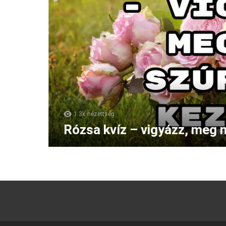
1.3k
nézettség
Rózsa kvíz – vigyázz, meg n