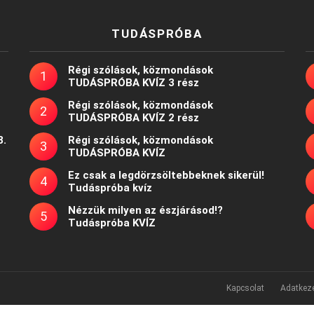
TUDÁSPRÓBA
Régi szólások, közmondások
TUDÁSPRÓBA KVÍZ 3 rész
Régi szólások, közmondások
TUDÁSPRÓBA KVÍZ 2 rész
8.
Régi szólások, közmondások
TUDÁSPRÓBA KVÍZ
Ez csak a legdörzsöltebbeknek sikerül!
Tudáspróba kvíz
Nézzük milyen az észjárásod!?
Tudáspróba KVÍZ
Kapcsolat
Adatkeze
Powered by
WordPress