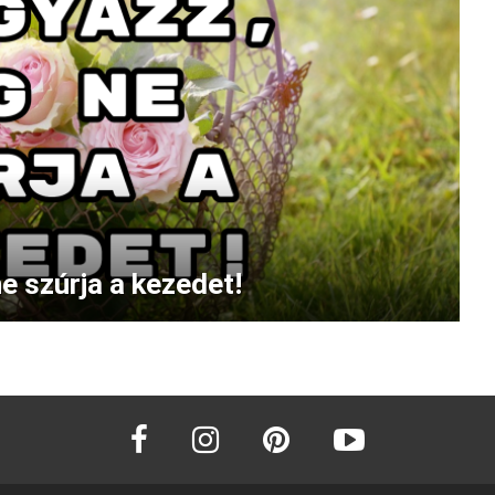
e szúrja a kezedet!
facebook
instagram
pinterest
youtube