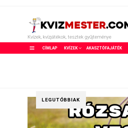
Kvízek, kvízjátékok, tesztek gyűjteménye
CÍMLAP
KVÍZEK
AKASZTÓFAJÁTÉK
Menu
LEGUTÓBBIAK