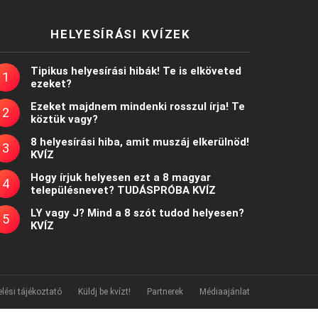
HELYESÍRÁSI KVÍZEK
Tipikus helyesírási hibák! Te is elköveted
ezeket?
Ezeket majdnem mindenki rosszul írja! Te
köztük vagy?
8 helyesírási hiba, amit muszáj elkerülnöd!
KVÍZ
Hogy írjuk helyesen ezt a 8 magyar
településnevet? TUDÁSPRÓBA KVÍZ
LY vagy J? Mind a 8 szót tudod helyesen?
KVÍZ
lési tájékoztató
Küldj be kvízt!
Partnerek
Médiaajánlat