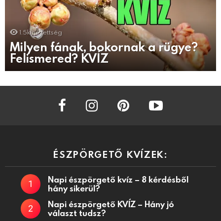
1.5k
nézettség
Milyen fának, bokornak a rügye?
Felismered? KVÍZ
facebook
instagram
pinterest
youtube
ÉSZPÖRGETŐ KVÍZEK:
Napi észpörgető kvíz – 8 kérdésből
hány sikerül?
Napi észpörgető KVÍZ – Hány jó
választ tudsz?