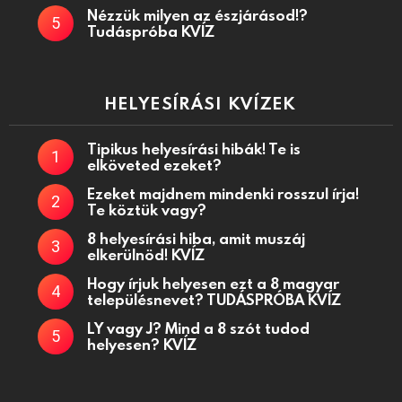
Nézzük milyen az észjárásod!?
Tudáspróba KVÍZ
HELYESÍRÁSI KVÍZEK
Tipikus helyesírási hibák! Te is
elköveted ezeket?
Ezeket majdnem mindenki rosszul írja!
Te köztük vagy?
8 helyesírási hiba, amit muszáj
elkerülnöd! KVÍZ
Hogy írjuk helyesen ezt a 8 magyar
településnevet? TUDÁSPRÓBA KVÍZ
LY vagy J? Mind a 8 szót tudod
helyesen? KVÍZ