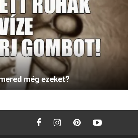
lismered még ezeket?
facebook
instagram
pinterest
youtube