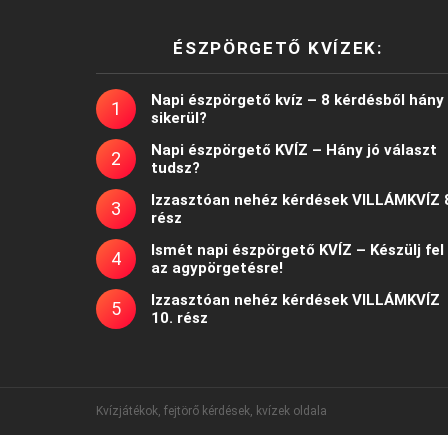
ÉSZPÖRGETŐ KVÍZEK:
Napi észpörgető kvíz – 8 kérdésből hány
sikerül?
Napi észpörgető KVÍZ – Hány jó választ
tudsz?
Izzasztóan nehéz kérdések VILLÁMKVÍZ 
rész
Ismét napi észpörgető KVÍZ – Készülj fel
az agypörgetésre!
Izzasztóan nehéz kérdések VILLÁMKVÍZ
10. rész
Kvízjátékok, fejtörő kérdések, kvízek oldala