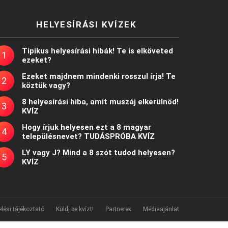
HELYESÍRÁSI KVÍZEK
Tipikus helyesírási hibák! Te is elköveted
ezeket?
Ezeket majdnem mindenki rosszul írja! Te
köztük vagy?
8 helyesírási hiba, amit muszáj elkerülnöd!
KVÍZ
Hogy írjuk helyesen ezt a 8 magyar
településnevet? TUDÁSPRÓBA KVÍZ
LY vagy J? Mind a 8 szót tudod helyesen?
KVÍZ
lési tájékoztató
Küldj be kvízt!
Partnerek
Médiaajánlat