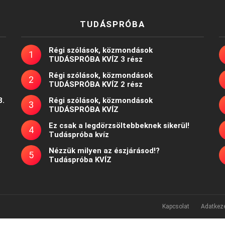
TUDÁSPRÓBA
Régi szólások, közmondások
TUDÁSPRÓBA KVÍZ 3 rész
Régi szólások, közmondások
TUDÁSPRÓBA KVÍZ 2 rész
8.
Régi szólások, közmondások
TUDÁSPRÓBA KVÍZ
Ez csak a legdörzsöltebbeknek sikerül!
Tudáspróba kvíz
Nézzük milyen az észjárásod!?
Tudáspróba KVÍZ
Kapcsolat
Adatkeze
Powered by
WordPress