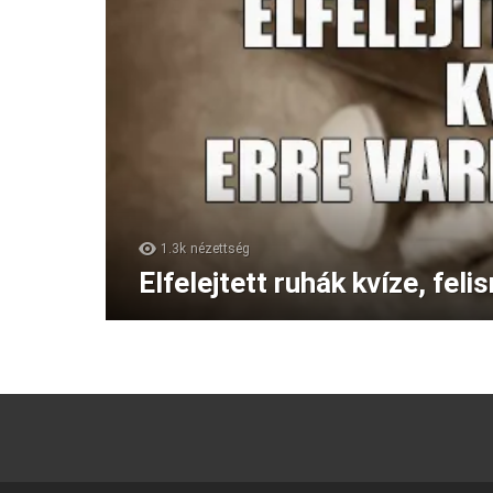
1.3k
nézettség
Elfelejtett ruhák kvíze, fe