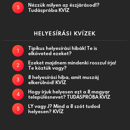
Nézzük milyen az észjárásod!?
Tudáspróba KVÍZ
HELYESÍRÁSI KVÍZEK
Tipikus helyesírási hibák! Te is
elköveted ezeket?
Ezeket majdnem mindenki rosszul írja!
Te köztük vagy?
8 helyesírási hiba, amit muszáj
elkerülnöd! KVÍZ
Hogy írjuk helyesen ezt a 8 magyar
településnevet? TUDÁSPRÓBA KVÍZ
LY vagy J? Mind a 8 szót tudod
helyesen? KVÍZ