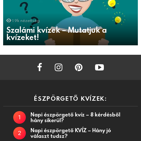
1.9k
nézettség
Szalámi kvízek – Mutatjuk a
kvízeket!
facebook
instagram
pinterest
youtube
ÉSZPÖRGETŐ KVÍZEK:
Napi észpörgető kvíz – 8 kérdésből
hány sikerül?
Napi észpörgető KVÍZ – Hány jó
választ tudsz?