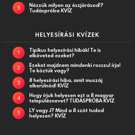
Nézzük milyen az észjárásod!?
Tudáspróba KVÍZ
HELYESÍRÁSI KVÍZEK
Tipikus helyesírási hibák! Te is
elköveted ezeket?
Ezeket majdnem mindenki rosszul írja!
Te köztük vagy?
8 helyesírási hiba, amit muszáj
elkerülnöd! KVÍZ
Hogy írjuk helyesen ezt a 8 magyar
településnevet? TUDÁSPRÓBA KVÍZ
LY vagy J? Mind a 8 szót tudod
helyesen? KVÍZ