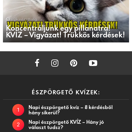
1.2k
nézettség
Koncentráljunk egy pillanatra!
KVÍZ – Vigyázat! Trükkös kérdések!
facebook
instagram
pinterest
youtube
ÉSZPÖRGETŐ KVÍZEK:
Napi észpörgető kvíz – 8 kérdésből
hány sikerül?
Napi észpörgető KVÍZ – Hány jó
választ tudsz?