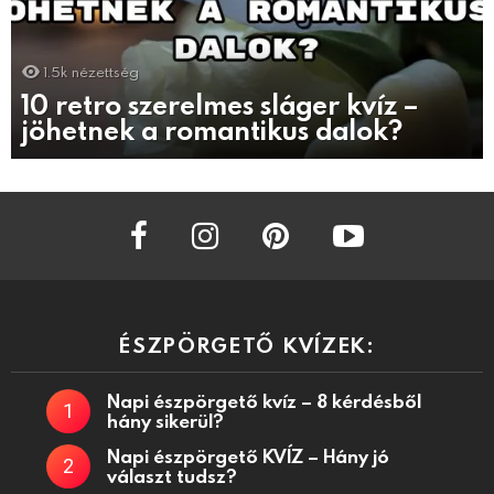
1.5k
nézettség
10 retro szerelmes sláger kvíz –
jöhetnek a romantikus dalok?
facebook
instagram
pinterest
youtube
ÉSZPÖRGETŐ KVÍZEK:
Napi észpörgető kvíz – 8 kérdésből
hány sikerül?
Napi észpörgető KVÍZ – Hány jó
választ tudsz?