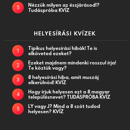
Nézzük milyen az észjárásod!?
Tudáspróba KVÍZ
HELYESÍRÁSI KVÍZEK
Tipikus helyesírási hibák! Te is
elköveted ezeket?
Ezeket majdnem mindenki rosszul írja!
Te köztük vagy?
8 helyesírási hiba, amit muszáj
elkerülnöd! KVÍZ
Hogy írjuk helyesen ezt a 8 magyar
településnevet? TUDÁSPRÓBA KVÍZ
LY vagy J? Mind a 8 szót tudod
helyesen? KVÍZ