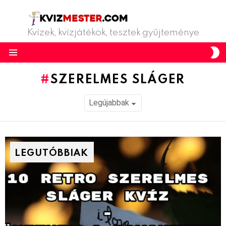
Kvízek, kvízjátékok, tesztek gyűjteménye
S
S
Menu
SZERELMES SLÁGER
LEGUTÓBBIAK