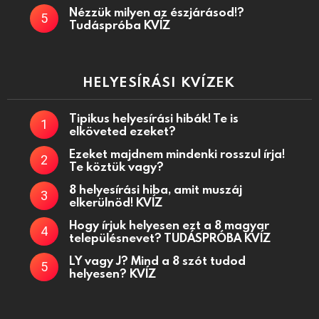
Nézzük milyen az észjárásod!?
Tudáspróba KVÍZ
HELYESÍRÁSI KVÍZEK
Tipikus helyesírási hibák! Te is
elköveted ezeket?
Ezeket majdnem mindenki rosszul írja!
Te köztük vagy?
8 helyesírási hiba, amit muszáj
elkerülnöd! KVÍZ
Hogy írjuk helyesen ezt a 8 magyar
településnevet? TUDÁSPRÓBA KVÍZ
LY vagy J? Mind a 8 szót tudod
helyesen? KVÍZ