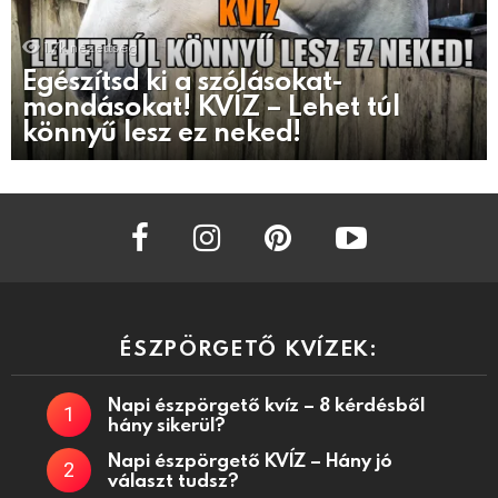
1.7k
nézettség
Egészítsd ki a szólásokat-
mondásokat! KVÍZ – Lehet túl
könnyű lesz ez neked!
facebook
instagram
pinterest
youtube
ÉSZPÖRGETŐ KVÍZEK:
Napi észpörgető kvíz – 8 kérdésből
hány sikerül?
Napi észpörgető KVÍZ – Hány jó
választ tudsz?