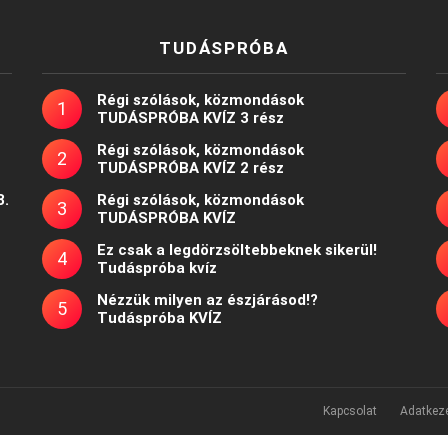
TUDÁSPRÓBA
Régi szólások, közmondások
TUDÁSPRÓBA KVÍZ 3 rész
Régi szólások, közmondások
TUDÁSPRÓBA KVÍZ 2 rész
8.
Régi szólások, közmondások
TUDÁSPRÓBA KVÍZ
Ez csak a legdörzsöltebbeknek sikerül!
Tudáspróba kvíz
Nézzük milyen az észjárásod!?
Tudáspróba KVÍZ
Kapcsolat
Adatkeze
Powered by
WordPress