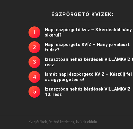
ÉSZPÖRGETŐ KVÍZEK:
Napi észpörgető kvíz – 8 kérdésből hány
sikerül?
Napi észpörgető KVÍZ – Hány jó választ
tudsz?
Izzasztóan nehéz kérdések VILLÁMKVÍZ 
rész
Ismét napi észpörgető KVÍZ – Készülj fel
az agypörgetésre!
Izzasztóan nehéz kérdések VILLÁMKVÍZ
10. rész
Kvízjátékok, fejtörő kérdések, kvízek oldala