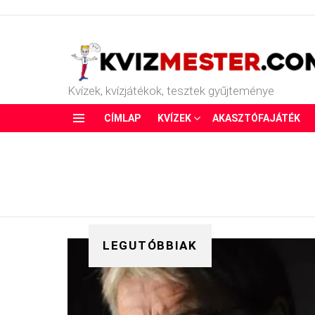
Kvízek, kvízjátékok, tesztek gyűjteménye
CÍMLAP
KVÍZEK
AKASZTÓFAJÁTÉK
Menu
LEGUTÓBBIAK