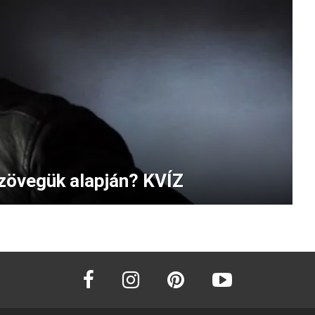
szövegük alapján? KVÍZ
facebook
instagram
pinterest
youtube