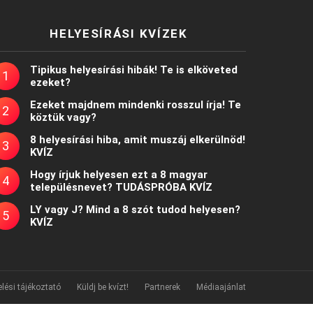
HELYESÍRÁSI KVÍZEK
Tipikus helyesírási hibák! Te is elköveted
ezeket?
Ezeket majdnem mindenki rosszul írja! Te
köztük vagy?
8 helyesírási hiba, amit muszáj elkerülnöd!
KVÍZ
Hogy írjuk helyesen ezt a 8 magyar
településnevet? TUDÁSPRÓBA KVÍZ
LY vagy J? Mind a 8 szót tudod helyesen?
KVÍZ
lési tájékoztató
Küldj be kvízt!
Partnerek
Médiaajánlat