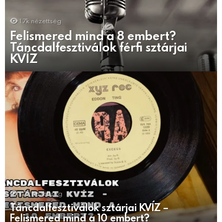
1.7k
nézettség
Felismered mind a 8 embert?
Táncdalfesztiválok férfi sztárjai
KVÍZ
1.2k
nézettség
Táncdalfesztiválok sztárjai KVÍZ –
Felismered mind a 10 embert?