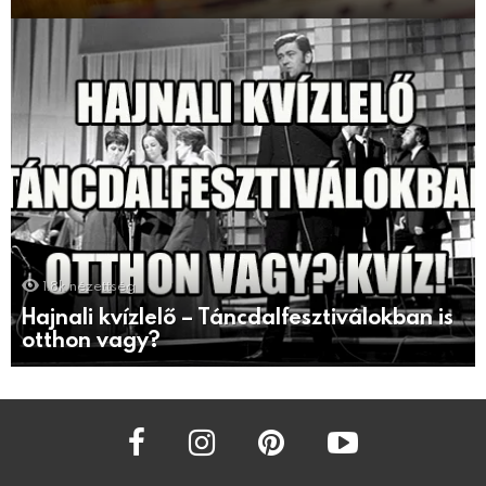
1.8k
nézettség
Hajnali kvízlelő – Táncdalfesztiválokban is
otthon vagy?
facebook
instagram
pinterest
youtube