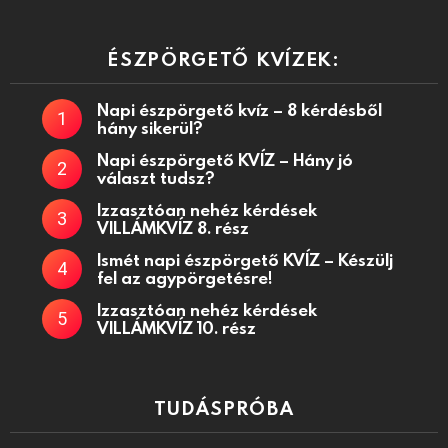
ÉSZPÖRGETŐ KVÍZEK:
Napi észpörgető kvíz – 8 kérdésből
hány sikerül?
Napi észpörgető KVÍZ – Hány jó
választ tudsz?
Izzasztóan nehéz kérdések
VILLÁMKVÍZ 8. rész
Ismét napi észpörgető KVÍZ – Készülj
fel az agypörgetésre!
Izzasztóan nehéz kérdések
VILLÁMKVÍZ 10. rész
TUDÁSPRÓBA