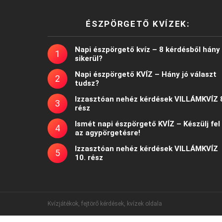
ÉSZPÖRGETŐ KVÍZEK:
Napi észpörgető kvíz – 8 kérdésből hány
sikerül?
Napi észpörgető KVÍZ – Hány jó választ
tudsz?
Izzasztóan nehéz kérdések VILLÁMKVÍZ 
rész
Ismét napi észpörgető KVÍZ – Készülj fel
az agypörgetésre!
Izzasztóan nehéz kérdések VILLÁMKVÍZ
10. rész
Kvízjátékok, fejtörő kérdések, kvízek oldala