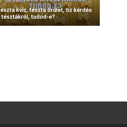
1.2k
nézettség
észta kvíz, tészta őrület, tíz kérdés
 tésztákról, tudod-e?