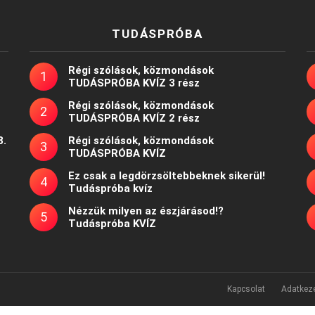
TUDÁSPRÓBA
Régi szólások, közmondások
TUDÁSPRÓBA KVÍZ 3 rész
Régi szólások, közmondások
TUDÁSPRÓBA KVÍZ 2 rész
8.
Régi szólások, közmondások
TUDÁSPRÓBA KVÍZ
Ez csak a legdörzsöltebbeknek sikerül!
Tudáspróba kvíz
Nézzük milyen az észjárásod!?
Tudáspróba KVÍZ
Kapcsolat
Adatkeze
Powered by
WordPress