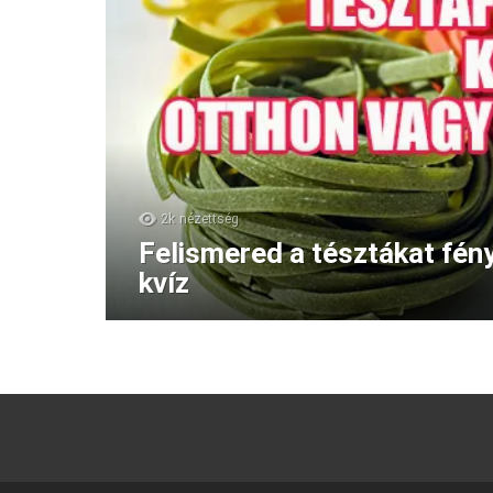
2k
nézettség
Felismered a tésztákat fén
kvíz