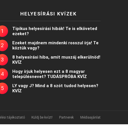
HELYESÍRÁSI KVÍZEK
Tipikus helyesírási hibák! Te is elköveted
ezeket?
Ezeket majdnem mindenki rosszul írja! Te
köztük vagy?
8 helyesírási hiba, amit muszáj elkerülnöd!
KVÍZ
Hogy írjuk helyesen ezt a 8 magyar
településnevet? TUDÁSPRÓBA KVÍZ
LY vagy J? Mind a 8 szót tudod helyesen?
KVÍZ
lési tájékoztató
Küldj be kvízt!
Partnerek
Médiaajánlat