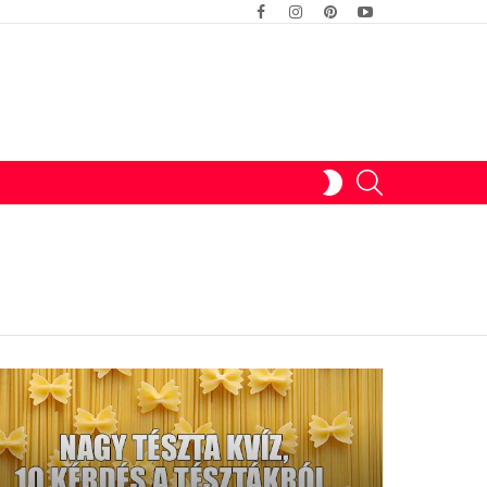
facebook
instagram
pinterest
youtube
SWITCH
SEARCH
SKIN