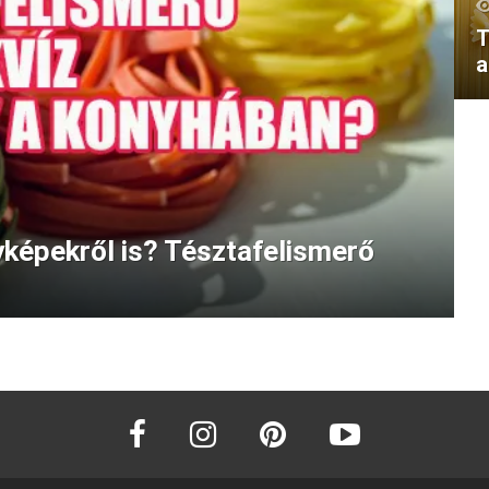
T
a
yképekről is? Tésztafelismerő
facebook
instagram
pinterest
youtube