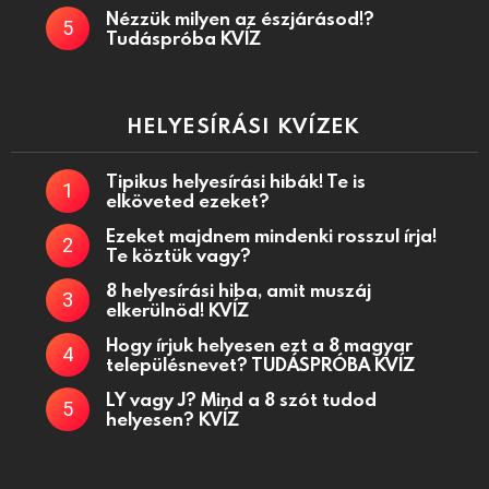
Nézzük milyen az észjárásod!?
Tudáspróba KVÍZ
HELYESÍRÁSI KVÍZEK
Tipikus helyesírási hibák! Te is
elköveted ezeket?
Ezeket majdnem mindenki rosszul írja!
Te köztük vagy?
8 helyesírási hiba, amit muszáj
elkerülnöd! KVÍZ
Hogy írjuk helyesen ezt a 8 magyar
településnevet? TUDÁSPRÓBA KVÍZ
LY vagy J? Mind a 8 szót tudod
helyesen? KVÍZ