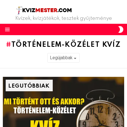
Kvízek, kvízjátékok, tesztek gyűjteménye
S
S
Menu
TÖRTÉNELEM-KÖZÉLET KVÍZ
LEGUTÓBBIAK