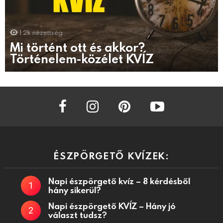
1.2k
nézettség
Mi történt ott és akkor?
Történelem-közélet KVÍZ
facebook
instagram
pinterest
youtube
ÉSZPÖRGETŐ KVÍZEK:
Napi észpörgető kvíz – 8 kérdésből
hány sikerül?
Napi észpörgető KVÍZ – Hány jó
választ tudsz?