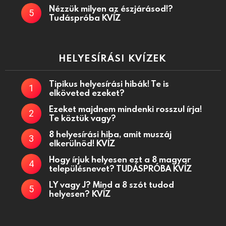
Nézzük milyen az észjárásod!?
Tudáspróba KVÍZ
HELYESÍRÁSI KVÍZEK
Tipikus helyesírási hibák! Te is
elköveted ezeket?
Ezeket majdnem mindenki rosszul írja!
Te köztük vagy?
8 helyesírási hiba, amit muszáj
elkerülnöd! KVÍZ
Hogy írjuk helyesen ezt a 8 magyar
településnevet? TUDÁSPRÓBA KVÍZ
LY vagy J? Mind a 8 szót tudod
helyesen? KVÍZ