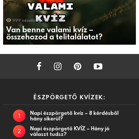
999
nézettség
Van benne valami kvíz –
összehozod a telitalálatot?
facebook
instagram
pinterest
youtube
ÉSZPÖRGETŐ KVÍZEK:
Napi észpörgető kvíz – 8 kérdésből
hány sikerül?
Napi észpörgető KVÍZ – Hány jó
választ tudsz?