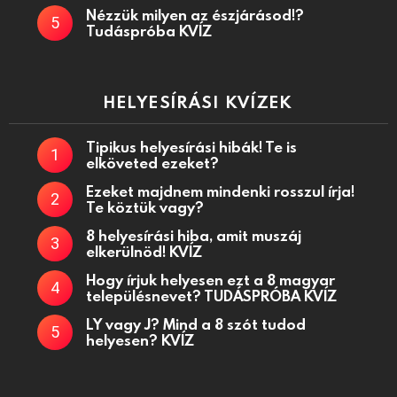
Nézzük milyen az észjárásod!?
Tudáspróba KVÍZ
HELYESÍRÁSI KVÍZEK
Tipikus helyesírási hibák! Te is
elköveted ezeket?
Ezeket majdnem mindenki rosszul írja!
Te köztük vagy?
8 helyesírási hiba, amit muszáj
elkerülnöd! KVÍZ
Hogy írjuk helyesen ezt a 8 magyar
településnevet? TUDÁSPRÓBA KVÍZ
LY vagy J? Mind a 8 szót tudod
helyesen? KVÍZ