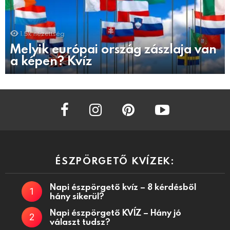
1.5k
nézettség
Melyik európai ország zászlaja van
a képen? Kvíz
facebook
instagram
pinterest
youtube
ÉSZPÖRGETŐ KVÍZEK:
Napi észpörgető kvíz – 8 kérdésből
hány sikerül?
Napi észpörgető KVÍZ – Hány jó
választ tudsz?