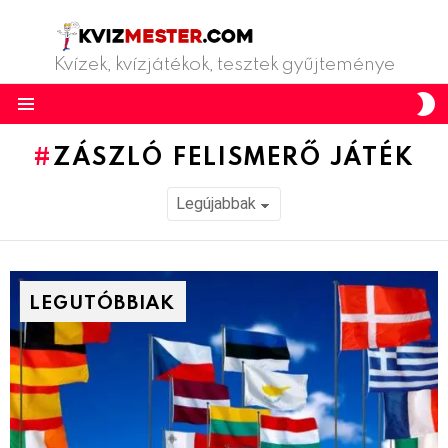
Kvízek, kvízjátékok, tesztek gyűjteménye
S
S
Menu
ZÁSZLÓ FELISMERŐ JÁTÉK
LEGUTÓBBIAK