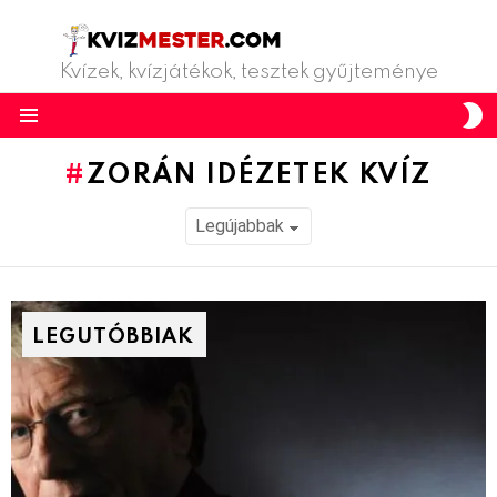
Kvízek, kvízjátékok, tesztek gyűjteménye
S
S
Menu
ZORÁN IDÉZETEK KVÍZ
LEGUTÓBBIAK