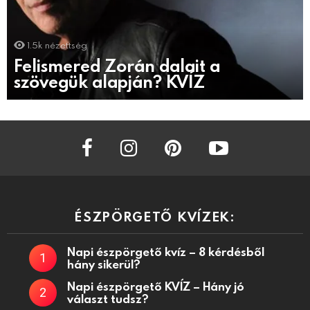
1.5k
nézettség
Felismered Zorán dalait a
szövegük alapján? KVÍZ
facebook
instagram
pinterest
youtube
ÉSZPÖRGETŐ KVÍZEK:
Napi észpörgető kvíz – 8 kérdésből
hány sikerül?
Napi észpörgető KVÍZ – Hány jó
választ tudsz?