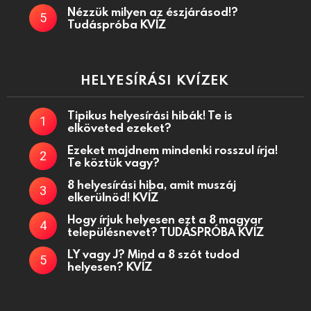
Nézzük milyen az észjárásod!?
Tudáspróba KVÍZ
HELYESÍRÁSI KVÍZEK
Tipikus helyesírási hibák! Te is
elköveted ezeket?
Ezeket majdnem mindenki rosszul írja!
Te köztük vagy?
8 helyesírási hiba, amit muszáj
elkerülnöd! KVÍZ
Hogy írjuk helyesen ezt a 8 magyar
településnevet? TUDÁSPRÓBA KVÍZ
LY vagy J? Mind a 8 szót tudod
helyesen? KVÍZ