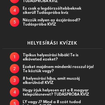
TUDÁSPRÓBA KVÍZ
Ez csak a legdörzsöltebbeknek
sikerül! Tudáspróba kvíz
Nézzük milyen az észjárásod!?
Tudáspróba KVÍZ
HELYESÍRÁSI KVÍZEK
Tipikus helyesírási hibák! Te is
elköveted ezeket?
Ezeket majdnem mindenki rosszul írja!
Te köztük vagy?
8 helyesírási hiba, amit muszáj
elkerülnöd! KVÍZ
Hogy írjuk helyesen ezt a 8 magyar
településnevet? TUDÁSPRÓBA KVÍZ
LY vagy J? Mind a 8 szót tudod