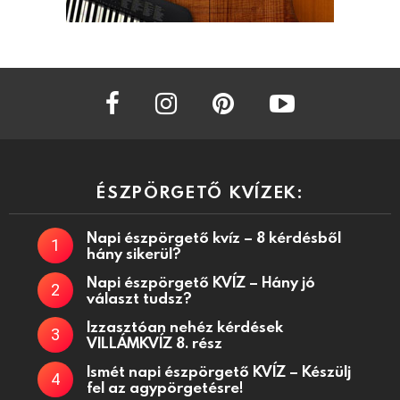
facebook
instagram
pinterest
youtube
ÉSZPÖRGETŐ KVÍZEK:
Napi észpörgető kvíz – 8 kérdésből
hány sikerül?
Napi észpörgető KVÍZ – Hány jó
választ tudsz?
Izzasztóan nehéz kérdések
VILLÁMKVÍZ 8. rész
Ismét napi észpörgető KVÍZ – Készülj
fel az agypörgetésre!