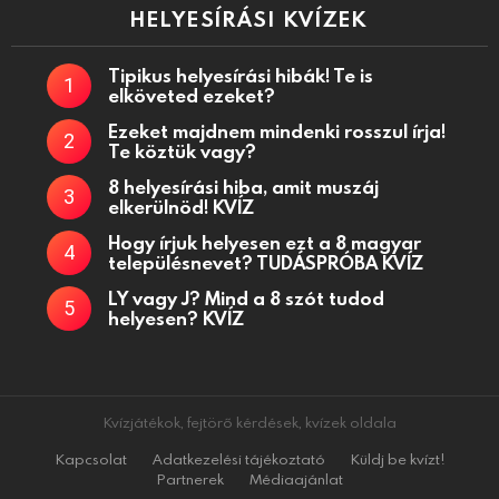
HELYESÍRÁSI KVÍZEK
Tipikus helyesírási hibák! Te is
elköveted ezeket?
Ezeket majdnem mindenki rosszul írja!
Te köztük vagy?
8 helyesírási hiba, amit muszáj
elkerülnöd! KVÍZ
Hogy írjuk helyesen ezt a 8 magyar
településnevet? TUDÁSPRÓBA KVÍZ
LY vagy J? Mind a 8 szót tudod
helyesen? KVÍZ
Kvízjátékok, fejtörő kérdések, kvízek oldala
Kapcsolat
Adatkezelési tájékoztató
Küldj be kvízt!
Partnerek
Médiaajánlat