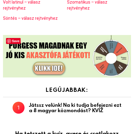
Volt latinul – válasz
Szomatikus – válasz
rejtvényhez
rejtvényhez
Söntés – válasz rejtvényhez
Save
LEGÚJABBAK:
Játssz velünk! Na ki tudja befejezni ezt
a 8 magyar közmondást? KVÍZ
Ha tetszett a kvíz, gyere és csatlakozz