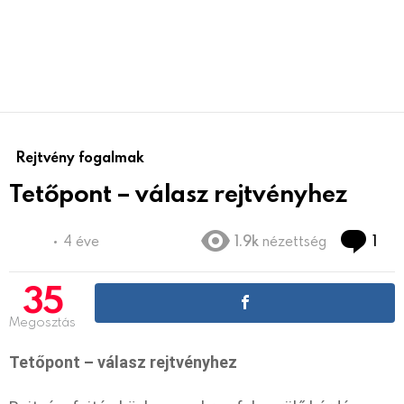
Rejtvény fogalmak
Tetőpont – válasz rejtvényhez
Co
4 éve
1.9k
nézettség
1
35
Megosztás
Tetőpont – válasz rejtvényhez