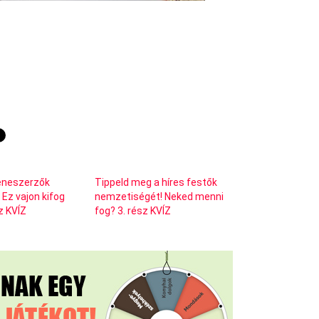
eneszerzők
Tippeld meg a híres festők
Ez vajon kifog
nemzetiségét! Neked menni
sz KVÍZ
fog? 3. rész KVÍZ