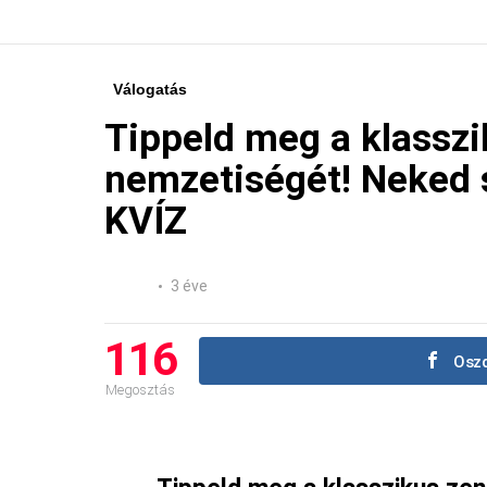
Válogatás
Tippeld meg a klassz
nemzetiségét! Neked si
KVÍZ
3 éve
116
Oszd
Megosztás