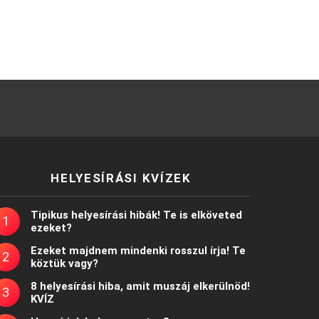
HELYESÍRÁSI KVÍZEK
Tipikus helyesírási hibák! Te is elköveted
ezeket?
Ezeket majdnem mindenki rosszul írja! Te
köztük vagy?
8 helyesírási hiba, amit muszáj elkerülnöd!
KVÍZ