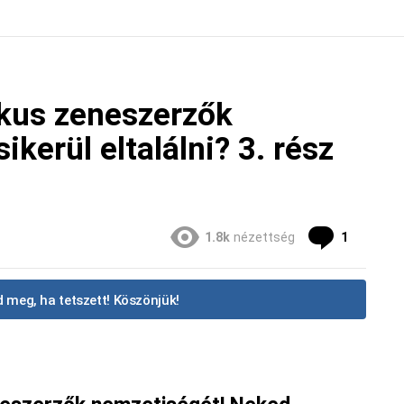
ikus zeneszerzők
kerül eltalálni? 3. rész
Commen
1.8k
nézettség
1
 meg, ha tetszett! Köszönjük!