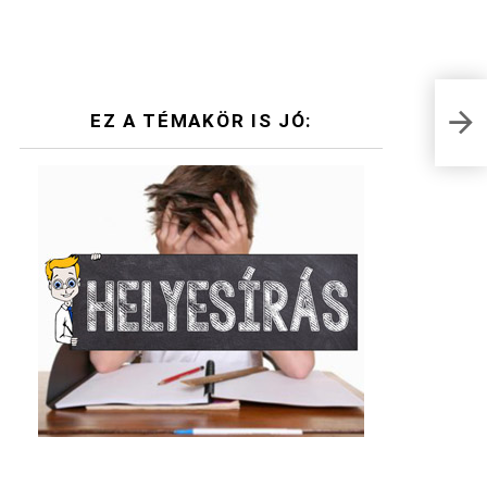
Te t
EZ A TÉMAKÖR IS JÓ:
tánc
KVÍZ