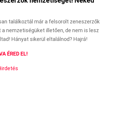
neszerzők nemzetiségét! Neked
san találkoztál már a felsorolt zeneszerzők
 a nemzetiségüket illetően, de nem is lesz
tad! Hányat sikerül eltalálnod? Hajrá!
VA ÉRED EL!
Hirdetés