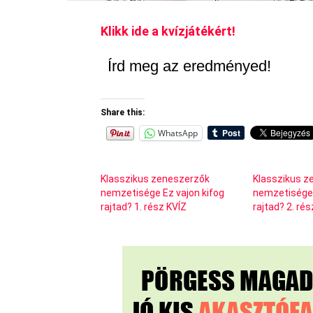
Klikk ide a kvízjátékért!
Írd meg az eredményed!
Share this:
WhatsApp
Klasszikus zeneszerzők
Klasszikus z
nemzetisége Ez vajon kifog
nemzetisége 
rajtad? 1. rész KVÍZ
rajtad? 2. ré