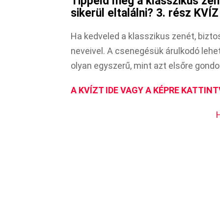
Tippeld meg a klasszikus ze
sikerül eltalálni? 3. rész KVÍZ
Ha kedveled a klasszikus zenét, bizto
neveivel. A csenegésük árulkodó lehet
olyan egyszerű, mint azt elsőre gondol
A KVÍZT IDE VAGY A KÉPRE KATTINT