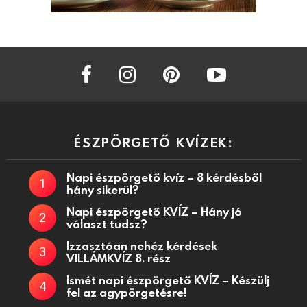
facebook
instagram
pinterest
youtube
ÉSZPÖRGETŐ KVÍZEK:
Napi észpörgető kvíz – 8 kérdésből
hány sikerül?
Napi észpörgető KVÍZ – Hány jó
választ tudsz?
Izzasztóan nehéz kérdések
VILLÁMKVÍZ 8. rész
Ismét napi észpörgető KVÍZ – Készülj
fel az agypörgetésre!