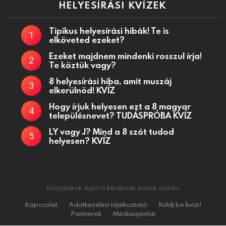
HELYESÍRÁSI KVÍZEK
Tipikus helyesírási hibák! Te is
elköveted ezeket?
Ezeket majdnem mindenki rosszul írja!
Te köztük vagy?
8 helyesírási hiba, amit muszáj
elkerülnöd! KVÍZ
Hogy írjuk helyesen ezt a 8 magyar
településnevet? TUDÁSPRÓBA KVÍZ
LY vagy J? Mind a 8 szót tudod
helyesen? KVÍZ
Kvízjátékok, fejtörő kérdések, kvízek oldala
Kapcsolat
Adatkezelési tájékoztató
Küldj be kvízt!
Partnerek
Médiaajánlat