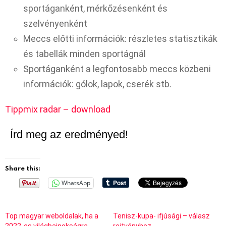
sportáganként, mérkőzésenként és
szelvényenként
Meccs előtti információk: részletes statisztikák
és tabellák minden sportágnál
Sportáganként a legfontosabb meccs közbeni
információk: gólok, lapok, cserék stb.
Tippmix radar – download
Írd meg az eredményed!
Share this:
WhatsApp
Top magyar weboldalak, ha a
Tenisz-kupa- ifjúsági – válasz
2022-es világbajnokságra
rejtvényhez