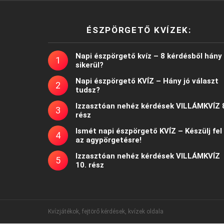
ÉSZPÖRGETŐ KVÍZEK:
Napi észpörgető kvíz – 8 kérdésből hány
sikerül?
Napi észpörgető KVÍZ – Hány jó választ
tudsz?
Izzasztóan nehéz kérdések VILLÁMKVÍZ 
rész
Ismét napi észpörgető KVÍZ – Készülj fel
az agypörgetésre!
Izzasztóan nehéz kérdések VILLÁMKVÍZ
10. rész
Kvízjátékok, fejtörő kérdések, kvízek oldala