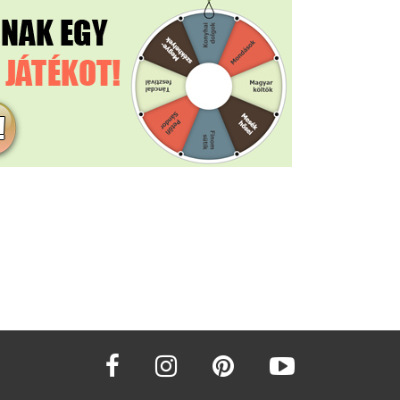
facebook
instagram
pinterest
youtube