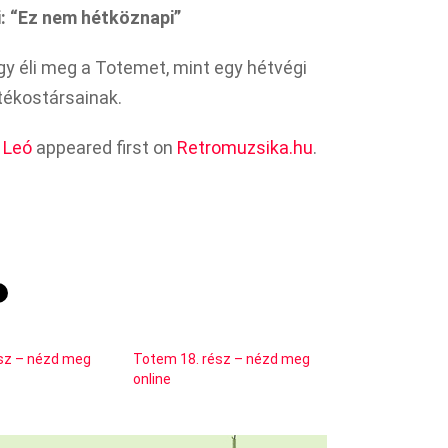
i: “Ez nem hétköznapi”
úgy éli meg a Totemet, mint egy hétvégi
tékostársainak.
 Leó
appeared first on
Retromuzsika.hu
.
sz – nézd meg
Totem 18. rész – nézd meg
online