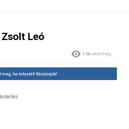
 Zsolt Leó
1.3k
nézettség
 meg, ha tetszett! Köszönjük!
Hirdetés