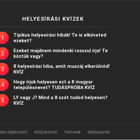
HELYESÍRÁSI KVÍZEK
Tipikus helyesírási hibák! Te is elköveted
ezeket?
Ezeket majdnem mindenki rosszul írja! Te
köztük vagy?
8 helyesírási hiba, amit muszáj elkerülnöd!
KVÍZ
Hogy írjuk helyesen ezt a 8 magyar
településnevet? TUDÁSPRÓBA KVÍZ
LY vagy J? Mind a 8 szót tudod helyesen?
KVÍZ
lési tájékoztató
Küldj be kvízt!
Partnerek
Médiaajánlat