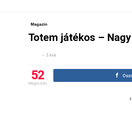
Magazin
Totem játékos – Nagy
5 éve
52
Oszd
Megosztás