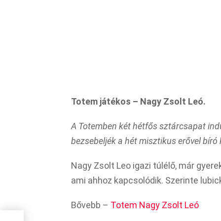
Totem játékos – Nagy Zsolt Leó.
A Totemben két hétfős sztárcsapat indu
bezsebeljék a hét misztikus erővel bíró k
Nagy Zsolt Leo igazi túlélő, már gyere
ami ahhoz kapcsolódik. Szerinte lubic
Bővebb –
Totem Nagy Zsolt Leó