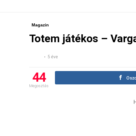
Magazin
Totem játékos – Varga
5 éve
44
Oszd
Megosztás