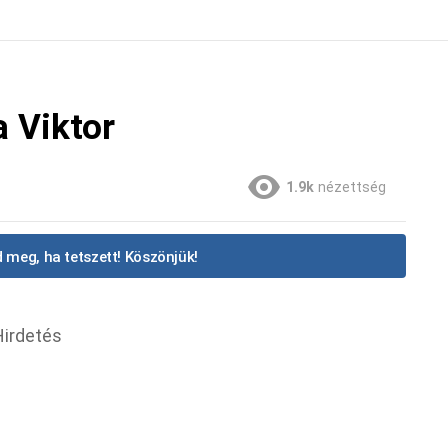
 Viktor
1.9k
nézettség
 meg, ha tetszett! Köszönjük!
Hirdetés