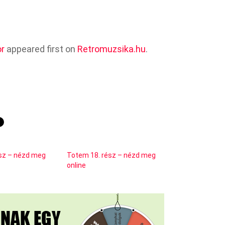
or
appeared first on
Retromuzsika.hu
.
sz – nézd meg
Totem 18. rész – nézd meg
online