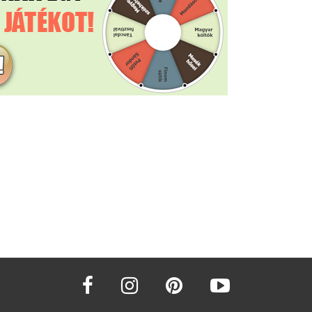
facebook
instagram
pinterest
youtube