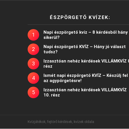
ÉSZPÖRGETŐ KVÍZEK:
Napi észpörgető kvíz – 8 kérdésből hány
sikerül?
Napi észpörgető KVÍZ – Hány jó választ
tudsz?
Izzasztóan nehéz kérdések VILLÁMKVÍZ 
rész
Ismét napi észpörgető KVÍZ – Készülj fel
az agypörgetésre!
Izzasztóan nehéz kérdések VILLÁMKVÍZ
10. rész
Kvízjátékok, fejtörő kérdések, kvízek oldala