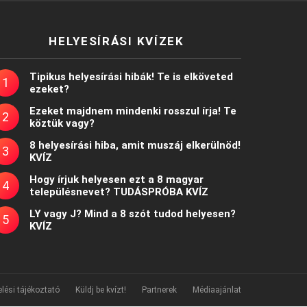
HELYESÍRÁSI KVÍZEK
Tipikus helyesírási hibák! Te is elköveted
ezeket?
Ezeket majdnem mindenki rosszul írja! Te
köztük vagy?
8 helyesírási hiba, amit muszáj elkerülnöd!
KVÍZ
Hogy írjuk helyesen ezt a 8 magyar
településnevet? TUDÁSPRÓBA KVÍZ
LY vagy J? Mind a 8 szót tudod helyesen?
KVÍZ
lési tájékoztató
Küldj be kvízt!
Partnerek
Médiaajánlat