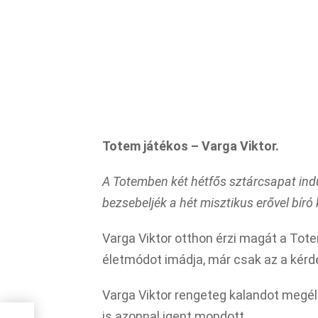
Totem játékos – Varga Viktor.
A Totemben két hétfős sztárcsapat indu
bezsebeljék a hét misztikus erővel bíró k
Varga Viktor otthon érzi magát a Tot
életmódot imádja, már csak az a kérdé
Varga Viktor rengeteg kalandot megélt
is azonnal igent mondott.