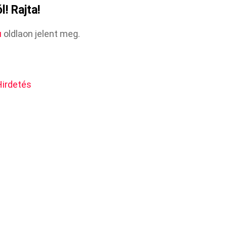
! Rajta!
u
oldlaon jelent meg.
Hirdetés