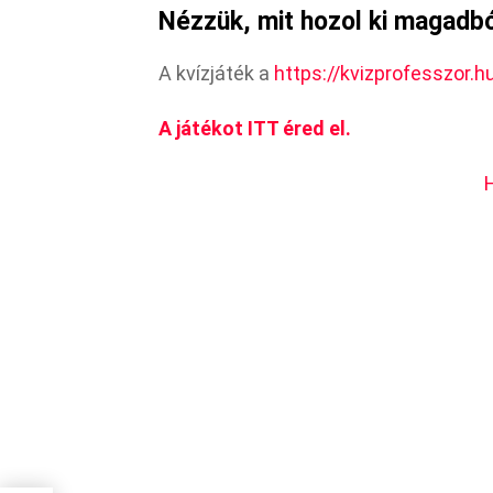
Nézzük, mit hozol ki magadból
A kvízjáték a
https://kvizprofesszor.h
A játékot ITT éred el.