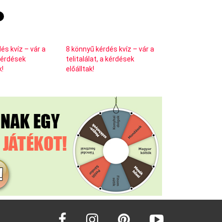
és kvíz – vár a
8 könnyű kérdés kvíz – vár a
 kérdések
telitalálat, a kérdések
k!
előálltak!
facebook
instagram
pinterest
youtube