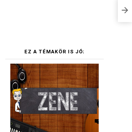
Fehé
irod
EZ A TÉMAKÖR IS JÓ: