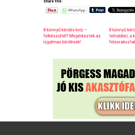
Share this:
WhatsApp
8 könnyű kérdés kvíz –
8 könnyű kérd
felkészültél? Megérkeztek az
telitalálat, a
izgalmas kérdések!
felsorakozta