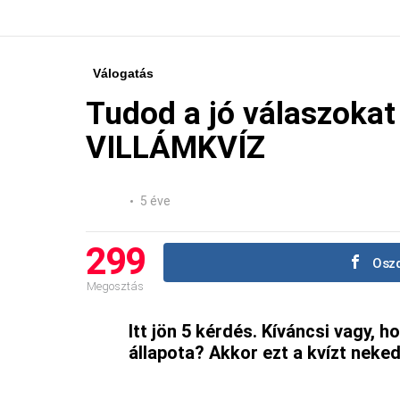
Válogatás
Tudod a jó válaszokat
VILLÁMKVÍZ
5 éve
299
Oszd
Megosztás
Itt jön 5 kérdés. Kíváncsi vagy, 
állapota? Akkor ezt a kvízt neked 