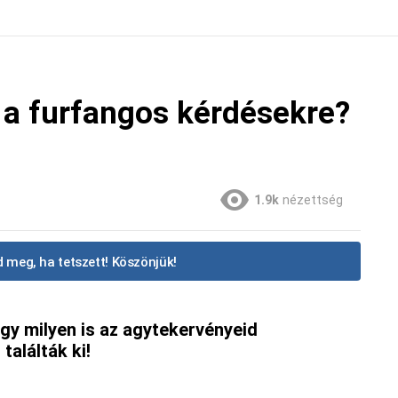
 a furfangos kérdésekre?
1.9k
nézettség
 meg, ha tetszett! Köszönjük!
hogy milyen is az agytekervényeid
találták ki!