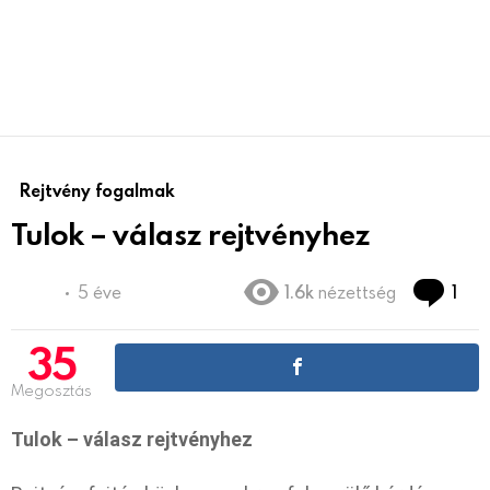
Rejtvény fogalmak
Tulok – válasz rejtvényhez
Co
5 éve
1.6k
nézettség
1
35
Megosztás
Tulok – válasz rejtvényhez