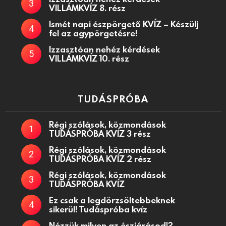
VILLÁMKVÍZ 8. rész
Ismét napi észpörgető KVÍZ – Készülj
fel az agypörgetésre!
Izzasztóan nehéz kérdések
VILLÁMKVÍZ 10. rész
TUDÁSPRÓBA
Régi szólások, közmondások
TUDÁSPRÓBA KVÍZ 3 rész
Régi szólások, közmondások
TUDÁSPRÓBA KVÍZ 2 rész
Régi szólások, közmondások
TUDÁSPRÓBA KVÍZ
Ez csak a legdörzsöltebbeknek
sikerül! Tudáspróba kvíz
Nézzük milyen az észjárásod!?