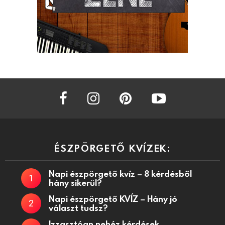
facebook
instagram
pinterest
youtube
ÉSZPÖRGETŐ KVÍZEK:
Napi észpörgető kvíz – 8 kérdésből
hány sikerül?
Napi észpörgető KVÍZ – Hány jó
választ tudsz?
Izzasztóan nehéz kérdések