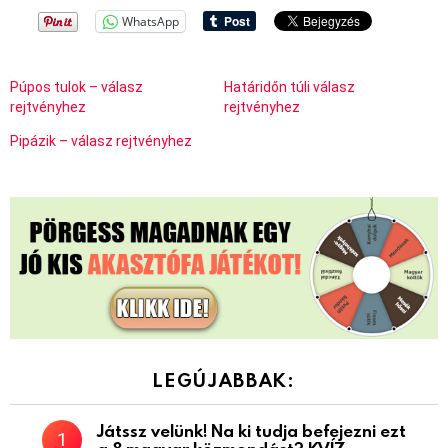
WhatsApp
Púpos tulok – válasz
Határidőn túli válasz
rejtvényhez
rejtvényhez
Pipázik – válasz rejtvényhez
LEGÚJABBAK:
Játssz velünk! Na ki tudja befejezni ezt