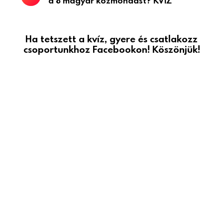
a 8 magyar közmondást? KVÍZ
Ha tetszett a kvíz, gyere és csatlakozz
csoportunkhoz Facebookon! Köszönjük!