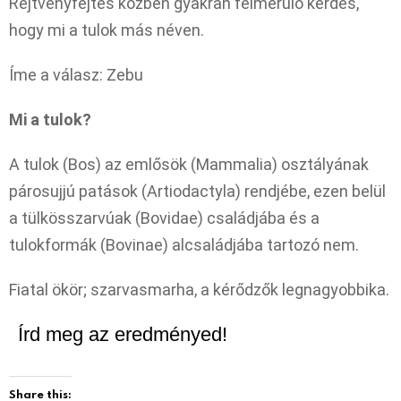
Rejtvényfejtés közben gyakran felmerülő kérdés,
hogy mi a tulok más néven.
Íme a válasz: Zebu
Mi a tulok?
A tulok (Bos) az emlősök (Mammalia) osztályának
párosujjú patások (Artiodactyla) rendjébe, ezen belül
a tülkösszarvúak (Bovidae) családjába és a
tulokformák (Bovinae) alcsaládjába tartozó nem.
Fiatal ökör; szarvasmarha, a kérődzők legnagyobbika.
Írd meg az eredményed!
Share this: