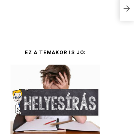
Retr
VILL
EZ A TÉMAKÖR IS JÓ: