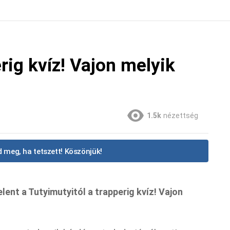
rig kvíz! Vajon melyik
1.5k
nézettség
 meg, ha tetszett! Köszönjük!
ent a Tutyimutyitól a trapperig kvíz! Vajon