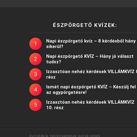
ÉSZPÖRGETŐ KVÍZEK:
Napi észpörgető kvíz – 8 kérdésből hány
sikerül?
Napi észpörgető KVÍZ – Hány jó választ
tudsz?
Izzasztóan nehéz kérdések VILLÁMKVÍZ 
rész
Ismét napi észpörgető KVÍZ – Készülj fel
az agypörgetésre!
Izzasztóan nehéz kérdések VILLÁMKVÍZ
10. rész
Kvízjátékok, fejtörő kérdések, kvízek oldala