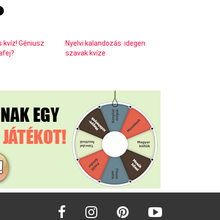
s kvíz! Géniusz
Nyelvi kalandozás: idegen
afej?
szavak kvíze
facebook
instagram
pinterest
youtube