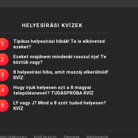
HELYESÍRÁSI KVÍZEK
Tipikus helyesírási hibák! Te is elköveted
ezeket?
Ezeket majdnem mindenki rosszul írja! Te
köztük vagy?
8 helyesírási hiba, amit muszáj elkerülnöd!
KVÍZ
Hogy írjuk helyesen ezt a 8 magyar
településnevet? TUDÁSPRÓBA KVÍZ
LY vagy J? Mind a 8 szót tudod helyesen?
KVÍZ
lési tájékoztató
Küldj be kvízt!
Partnerek
Médiaajánlat