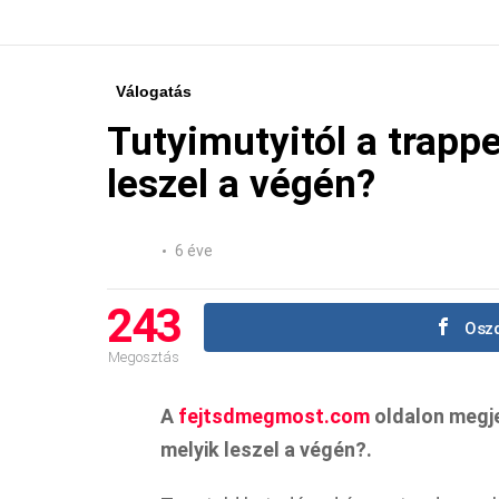
Válogatás
Tutyimutyitól a trappe
leszel a végén?
6 éve
243
Oszd
Megosztás
A
fejtsdmegmost.com
oldalon megjel
melyik leszel a végén?.