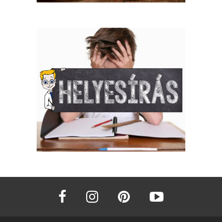
facebook
instagram
pinterest
youtube