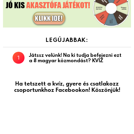
LEGÚJABBAK:
Játssz velünk! Na ki tudja befejezni ezt
a 8 magyar közmondást? KVÍZ
Ha tetszett a kvíz, gyere és csatlakozz
csoportunkhoz Facebookon! Köszönjük!