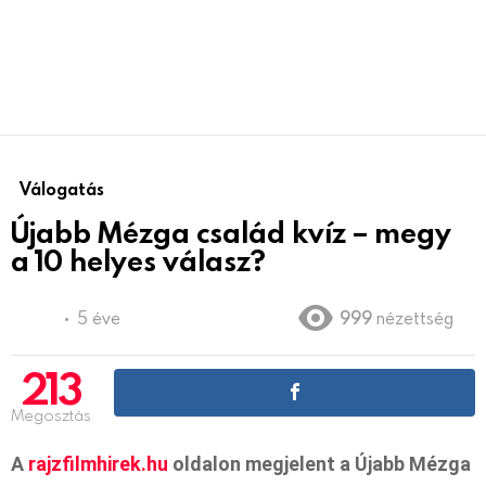
Válogatás
Újabb Mézga család kvíz – megy
a 10 helyes válasz?
5 éve
999
nézettség
213
Megosztás
A
rajzfilmhirek.hu
oldalon megjelent a Újabb Mézga