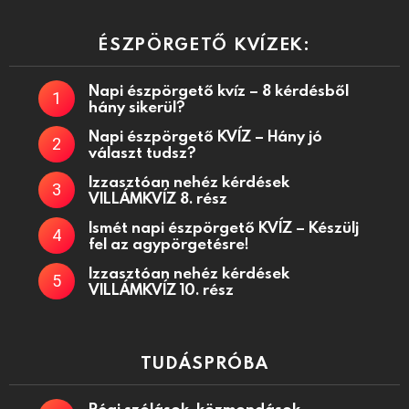
ÉSZPÖRGETŐ KVÍZEK:
Napi észpörgető kvíz – 8 kérdésből
hány sikerül?
Napi észpörgető KVÍZ – Hány jó
választ tudsz?
Izzasztóan nehéz kérdések
VILLÁMKVÍZ 8. rész
Ismét napi észpörgető KVÍZ – Készülj
fel az agypörgetésre!
Izzasztóan nehéz kérdések
VILLÁMKVÍZ 10. rész
TUDÁSPRÓBA
Régi szólások, közmondások